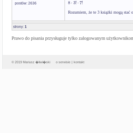
8
⋅
3
!
⋅
7
!
postów: 2636
Rozumiem, że te 3 książki mogą stać 
strony:
1
Prawo do pisania przysługuje tylko zalogowanym użytkowniko
© 2019 Mariusz �liwi�ski
o serwisie
|
kontakt