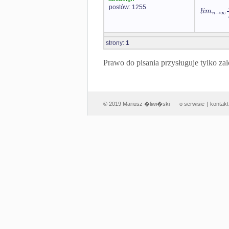
postów: 1255
l
i
m
→
∞
n
strony:
1
Prawo do pisania przysługuje tylko
© 2019 Mariusz �liwi�ski
o serwisie
|
kontakt