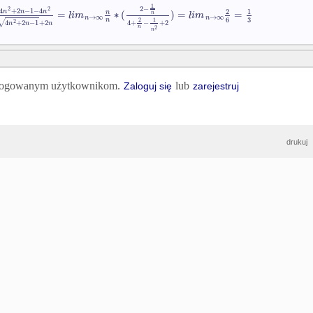
1
2
−
2
2
4
+
2
−
1
−
4
2
1
n
n
n
=
∗
(
)
=
=
n
l
i
m
l
i
m
n
→
∞
→
∞
n
n
3
6
n
2
1
√
2
4
+
2
−
1
+
2
4
+
−
+
2
n
n
n
n
2
n
 zalogowanym użytkownikom.
lub
Zaloguj się
zarejestruj
drukuj