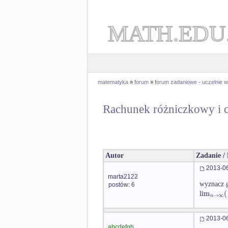
MATH.EDU
matematyka
»
forum
»
forum zadaniowe - uczelnie
Rachunek różniczkowy i c
Autor
Zadanie /
2013-06
marta2122
wyznacz g
postów: 6
lim
(
→
∞
n
2013-06
abcdefgh