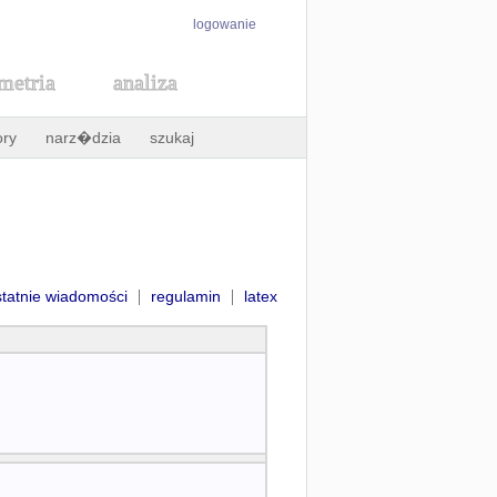
logowanie
metria
analiza
ory
narz�dzia
szukaj
|
|
statnie wiadomości
regulamin
latex