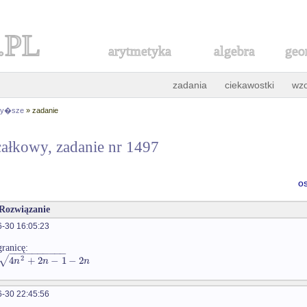
.PL
arytmetyka
algebra
geo
zadania
ciekawostki
wz
 wy�sze
» zadanie
ałkowy, zadanie nr 1497
o
 Rozwiązanie
-30 16:05:23
ranicę:
−
−
−
−
−
−
−
−
−
−
√
4
+
2
−
1
−
2
2
n
n
n
-30 22:45:56