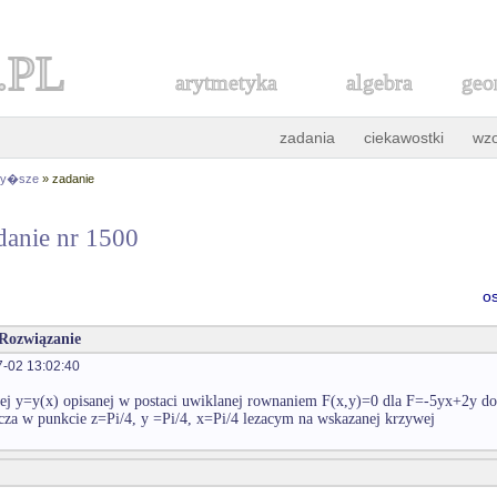
.PL
arytmetyka
algebra
geo
zadania
ciekawostki
wz
 wy�sze
» zadanie
danie nr 1500
o
 Rozwiązanie
-02 13:02:40
ej y=y(x) opisanej w postaci uwiklanej rownaniem F(x,y)=0 dla F=-5yx+2y 
ycza w punkcie z=Pi/4, y =Pi/4, x=Pi/4 lezacym na wskazanej krzywej