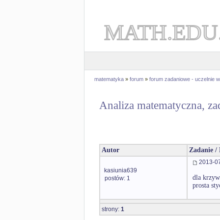
MATH.EDU
matematyka
»
forum
»
forum zadaniowe - uczelnie
Analiza matematyczna, za
Autor
Zadanie /
2013-07
kasiunia639
dla krzyw
postów: 1
prosta st
strony:
1