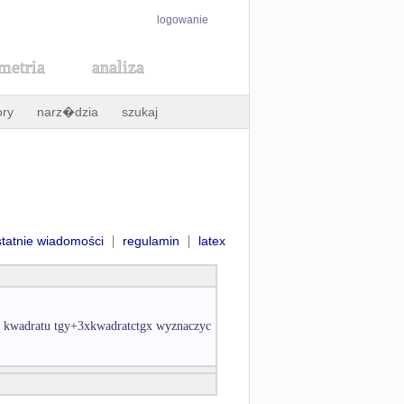
logowanie
metria
analiza
ory
narz�dzia
szukaj
|
|
statnie wiadomości
regulamin
latex
do kwadratu tgy+3xkwadratctgx wyznaczyc