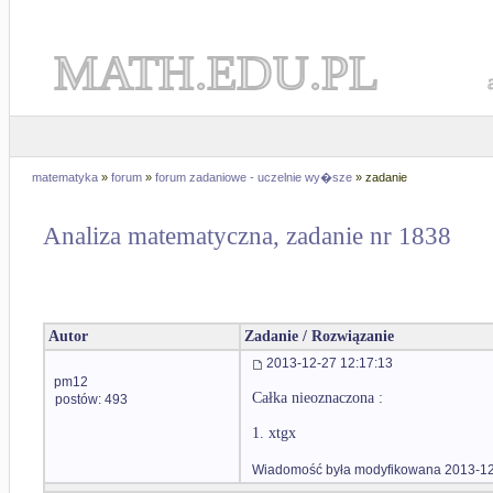
MATH.EDU.PL
matematyka
»
forum
»
forum zadaniowe - uczelnie wy�sze
» zadanie
Analiza matematyczna, zadanie nr 1838
Autor
Zadanie / Rozwiązanie
2013-12-27 12:17:13
pm12
Całka nieoznaczona :
postów: 493
1. xtgx
Wiadomość była modyfikowana 2013-12