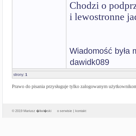
Chodzi o podpr
i lewostronne ja
Wiadomość była m
dawidk089
strony:
1
Prawo do pisania przysługuje tylko zalogowanym użytkowniko
© 2019 Mariusz �liwi�ski
o serwisie
|
kontakt