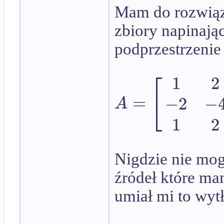
Mam do rozwiąza
zbiory napinają
podprzestrzenie
⎡
1
2
⎣
=
−
2
−
A
1
2
Nigdzie nie mogę
źródeł które ma
umiał mi to wy