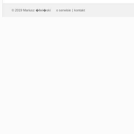
© 2019 Mariusz �liwi�ski
o serwisie
|
kontakt