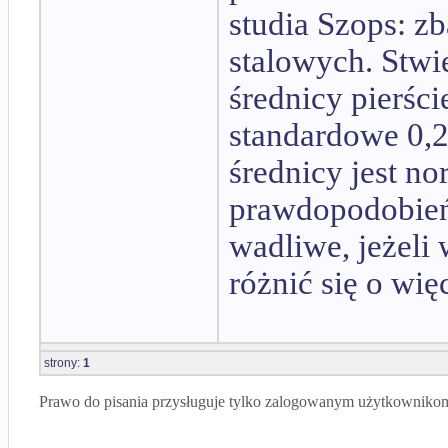
studia Szops: zb
stalowych. Stwi
średnicy pierśc
standardowe 0,2
średnicy jest n
prawdopodobieńs
wadliwe, jeżeli
różnić się o wię
strony:
1
Prawo do pisania przysługuje tylko zalogowanym użytkowniko