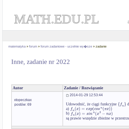
MATH.EDU.PL
matematyka
»
forum
»
forum zadaniowe - uczelnie wy�sze
» zadanie
Inne, zadanie nr 2022
Autor
Zadanie / Rozwiązanie
2014-01-29 12:53:44
xtopeczkax
{
}
f
Udowodnić, że ciągi funkcyjne
d
postów: 69
n
(
)
=
(
(
)
)
n
f
x
e
x
p
c
o
s
π
x
a)
n
3
(
)
=
(
−
)
n
f
x
s
i
n
x
n
x
b)
n
są prawie wszędzie zbieżne w przestrz