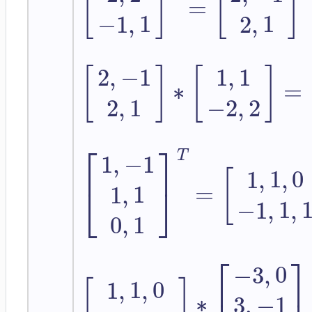
[
]
[
]
=
−
1
,
1
2
,
1
2
,
−
1
1
,
1
[
]
[
]
∗
=
2
,
1
−
2
,
2
⎡
⎤
T
1
,
−
1
1
,
1
,
0
[
=
⎣
⎦
1
,
1
−
1
,
1
,
0
,
1
⎡
⎤
−
3
,
0
1
,
1
,
0
[
]
∗
3
,
−
1