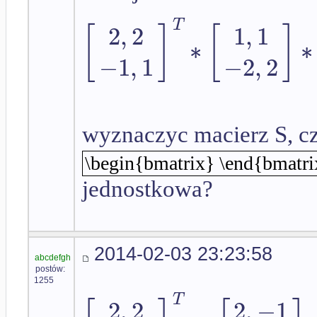
T
2
,
2
1
,
1
[
]
[
]
∗
∗
−
1
,
1
−
2
,
2
wyznaczyc macierz S, c
\begin{bmatrix} \end{bmatrix}
jednostkowa?
2014-02-03 23:23:58
abcdefgh
postów:
1255
T
2
,
2
2
,
−
1