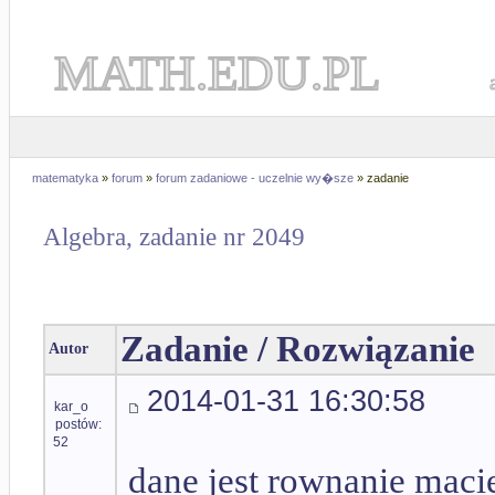
MATH.EDU.PL
matematyka
»
forum
»
forum zadaniowe - uczelnie wy�sze
» zadanie
Algebra, zadanie nr 2049
Zadanie / Rozwiązanie
Autor
2014-01-31 16:30:58
kar_o
postów:
52
dane jest rownanie mac