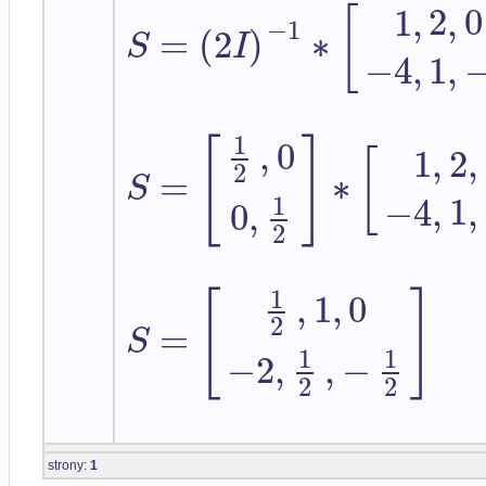
1
,
2
,
0
[
−
1
=
(
2
)
∗
S
I
−
4
,
1
,
1
[
]
,
0
1
,
2
,
[
2
=
∗
S
−
4
,
1
,
1
0
,
2
1
[
]
,
1
,
0
2
=
S
1
1
−
2
,
,
−
2
2
strony:
1