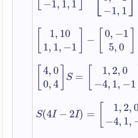
⎣
⎦
−
1
,
1
,
1
−
1
,
1
1
,
1
0
0
,
−
1
[
]
[
]
−
1
,
1
,
−
1
5
,
0
4
,
0
1
,
2
,
0
[
]
[
=
S
0
,
4
−
4
,
1
,
−
1
1
,
2
,
[
(
4
−
2
)
=
S
I
I
−
4
,
1
,