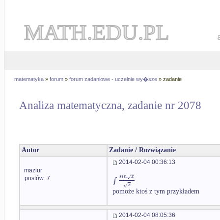
MATH.EDU.PL
matematyka
»
forum
»
forum zadaniowe - uczelnie wy�sze
» zadanie
Analiza matematyczna, zadanie nr 2078
Autor
Zadanie / Rozwiązanie
2014-02-04 00:36:13
maziur
√
s
i
n
x
∫
postów: 7
√
x
pomoże ktoś z tym przykładem
2014-02-04 08:05:36