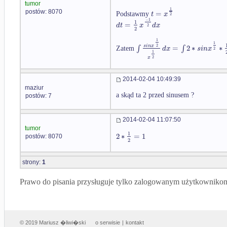
tumor
1
=
postów: 8070
t
x
Podstawmy
2
−
1
1
=
d
t
x
d
x
2
2
1
1
∫
=
∫
2
∗
∗
2
s
i
n
x
d
x
s
i
n
x
Zatem
2
1
2
x
2014-02-04 10:49:39
maziur
a skąd ta 2 przed sinusem ?
postów: 7
2014-02-04 11:07:50
tumor
1
2
∗
=
1
postów: 8070
2
strony:
1
Prawo do pisania przysługuje tylko zalogowanym użytkowniko
© 2019 Mariusz �liwi�ski
o serwisie
|
kontakt