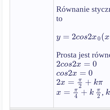
Równanie stycz
to
=
2
2
(
y
c
o
s
x
x
0
Prosta jest rów
2
2
=
0
c
o
s
x
2
=
0
c
o
s
x
2
=
+
π
x
k
π
2
=
+
π
π
x
k
,
4
2