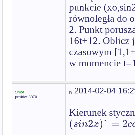
punkcie (xo,sin2
równoległa do o
2. Punkt porusz
16t+12. Oblicz 
czasowym [1,1+
w momencie t=
2014-02-04 16:2
tumor
postów: 8070
Kierunek stycz
(
2
)
`
=
2
s
i
n
x
c