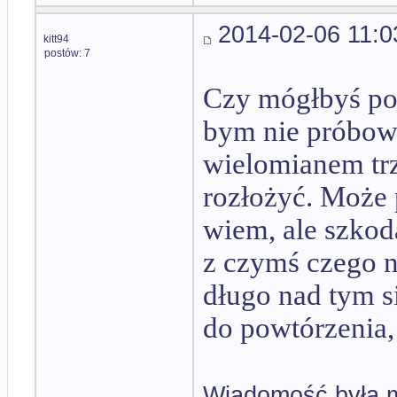
2014-02-06 11:0
kitt94
postów: 7
Czy mógłbyś pod
bym nie próbowa
wielomianem trz
rozłożyć. Może 
wiem, ale szkod
z czymś czego 
długo nad tym s
do powtórzenia, 
Wiadomość była m