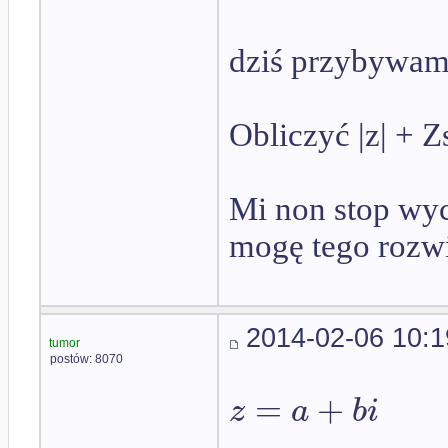
dziś przybywam
Obliczyć |z| + Z
Mi non stop wyc
mogę tego rozwi
2014-02-06 10:1
tumor
postów: 8070
=
+
z
a
b
i