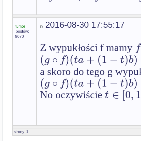
2016-08-30 17:55:17
tumor
postów:
8070
f
Z wypukłości f mamy
(
∘
)
(
+
(
1
−
)
)
g
f
t
a
t
b
a skoro do tego g wypuk
(
∘
)
(
+
(
1
−
)
)
g
f
t
a
t
b
∈
[
0
,
t
No oczywiście
strony:
1