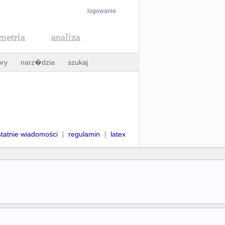
logowanie
metria
analiza
ory
narz�dzia
szukaj
|
|
statnie wiadomości
regulamin
latex