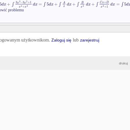
3
2
3
−
3
+
1
+
x
x
C
x
D
5
+
∫
=
∫
5
+
∫
+
∫
+
∫
=
∫
5
A
B
d
x
d
x
d
x
d
x
d
x
d
x
d
x
2
2
+
1
4
2
+
x
x
x
x
nowić problemu
 zalogowanym użytkownikom.
lub
Zaloguj się
zarejestruj
drukuj