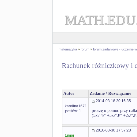
MATH.EDU
matematyka
»
forum
»
forum zadaniowe - uczelnie
Rachunek różniczkowy i c
Autor
Zadanie / Rozwiązanie
2014-03-18 20:16:35
karolina1671
proszę o pomoc przy cał
postów: 1
(5x\"4\" +3x\"3\" +2x\"2\
2016-08-30 17:57:28
tumor