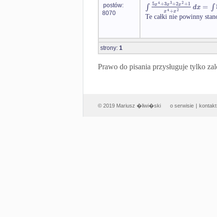
4
3
2
5
+
3
+
2
+
1
x
x
x
∫
=
∫
d
x
postów:
4
2
+
x
x
8070
Te całki nie powinny sta
strony:
1
Prawo do pisania przysługuje tylko
© 2019 Mariusz �liwi�ski
o serwisie
|
kontakt