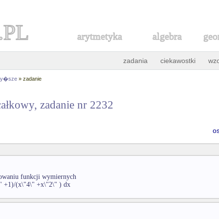
.PL
arytmetyka
algebra
geo
zadania
ciekawostki
wz
 wy�sze
» zadanie
ałkowy, zadanie nr 2232
o
kowaniu funkcji wymiernych
" +1)/(x\"4\" +x\"2\" ) dx