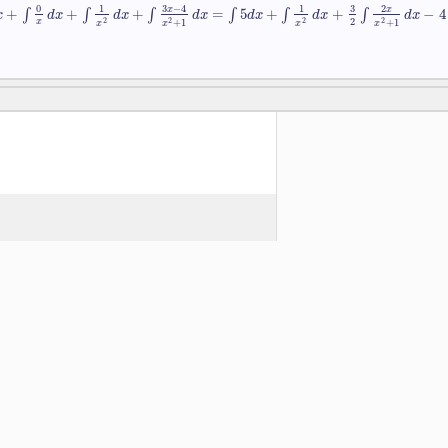
3
−
4
3
0
2
1
1
+
∫
+
∫
+
∫
=
∫
5
+
∫
+
∫
−
4
x
x
x
d
x
d
x
d
x
d
x
d
x
d
x
2
x
2
2
2
2
+
1
+
1
x
x
x
x