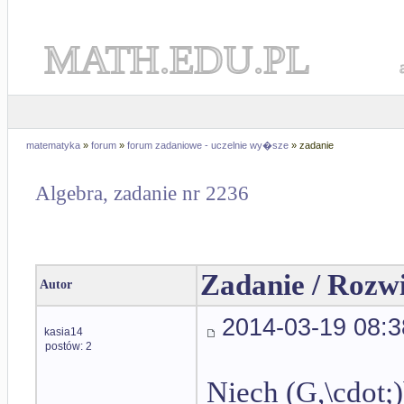
MATH.EDU.PL
matematyka
»
forum
»
forum zadaniowe - uczelnie wy�sze
» zadanie
Algebra, zadanie nr 2236
Zadanie / Rozw
Autor
2014-03-19 08:3
kasia14
postów: 2
Niech (G,\cdot;