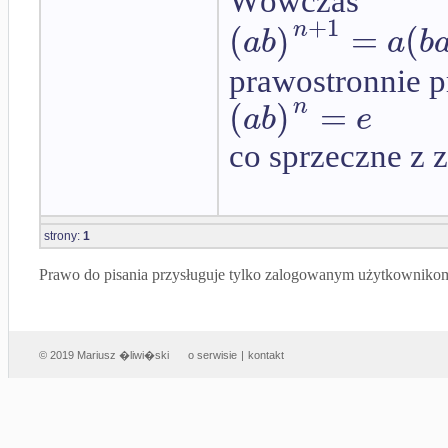
Wówczas
+
1
(
)
=
(
n
a
b
a
b
prawostronnie 
(
)
=
n
a
b
e
co sprzeczne z 
strony:
1
Prawo do pisania przysługuje tylko zalogowanym użytkowniko
© 2019 Mariusz �liwi�ski
o serwisie
|
kontakt