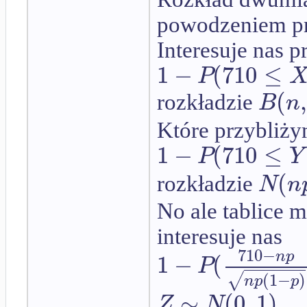
powodzeniem pr
Interesuje nas
1
−
(
710
≤
P
(
,
B
n
rozkładzie
Które przybliż
1
−
(
710
≤
P
Y
(
N
n
rozkładzie
No ale tablice 
interesuje nas
710
−
n
p
1
−
(
P
(
1
−
)
√
n
p
p
∼
(
0
,
1
)
Z
N