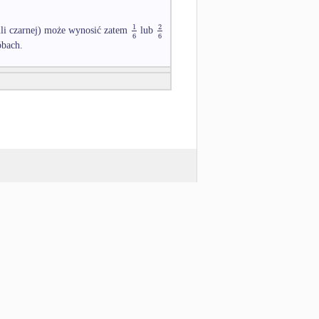
2
1
uli czarnej) może wynosić zatem
lub
6
6
óbach.