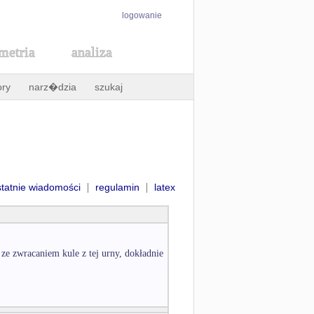
logowanie
metria
analiza
ory
narz�dzia
szukaj
|
|
statnie wiadomości
regulamin
latex
 ze zwracaniem kule z tej urny, dokładnie