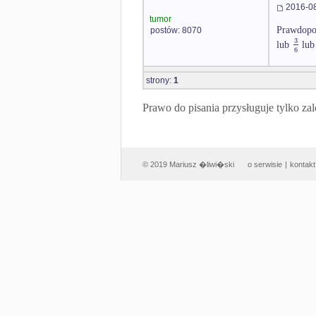
2016-08
tumor
Prawdopod
postów: 8070
3
lub
lu
6
strony:
1
Prawo do pisania przysługuje tylko
© 2019 Mariusz �liwi�ski
o serwisie
|
kontakt