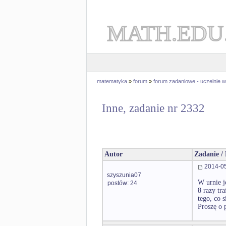
MATH.EDU
matematyka
»
forum
»
forum zadaniowe - uczelnie
Inne, zadanie nr 2332
Autor
Zadanie /
2014-05
szyszunia07
W urnie j
postów: 24
8 razy tr
tego, co s
Proszę o