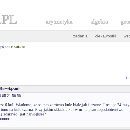
.PL
arytmetyka
algebra
geo
zadania
ciekawostki
wz
 wy�sze
» zadanie
o
 Rozwiązanie
-05 21:56:56
est 6 kul. Wiadomo, ze są tam zarówno kule białe,jak i czarne. Losując 24 razy
afiono na kule czarna. Przy jakim składzie kul w urnie prawdopodobieństwo
ię zdarzyło, jest największe?
 pomoc.