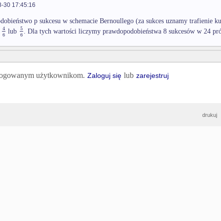
-30 17:45:16
obieństwo p sukcesu w schemacie Bernoullego (za sukces uznamy trafienie k
5
4
b
lub
. Dla tych wartości liczymy prawdopodobieństwa 8 sukcesów w 24 pr
6
6
 zalogowanym użytkownikom.
lub
Zaloguj się
zarejestruj
drukuj