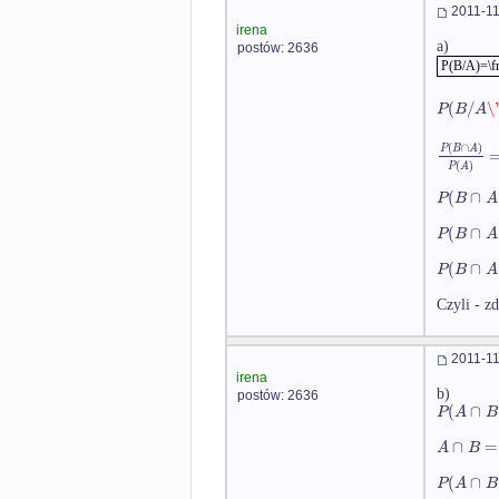
2011-11
irena
a)
postów: 2636
P(B/A)=\f
(
/
\'
P
B
A
(
∩
)
P
B
A
(
)
P
A
(
∩
P
B
A
(
∩
P
B
A
(
∩
P
B
A
Czyli - zd
2011-11
irena
b)
postów: 2636
(
∩
P
A
B
∩
=
A
B
(
∩
P
A
B