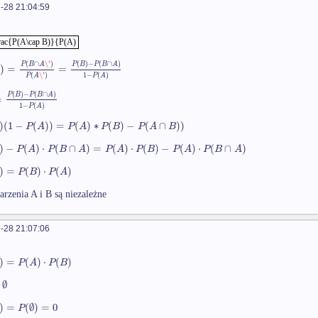
-28 21:04:59
rac{P(A\cap B)}{P(A)
(
∩
\'
)
(
)
−
(
∩
)
P
B
A
P
B
P
B
A
)
=
=
(
\'
)
1
−
(
)
P
A
P
A
(
)
−
(
∩
)
P
B
P
B
A
=
1
−
(
)
P
A
)
(
1
−
(
)
)
=
(
)
∗
(
)
−
(
∩
)
)
P
A
P
A
P
B
P
A
B
)
−
(
)
⋅
(
∩
)
=
(
)
⋅
(
)
−
(
)
⋅
(
∩
)
P
A
P
B
A
P
A
P
B
P
A
P
B
A
)
=
(
)
⋅
(
)
P
B
P
A
arzenia A i B są niezależne
-28 21:07:06
)
=
(
)
⋅
(
)
P
A
P
B
∅
)
=
(
∅
)
=
0
P