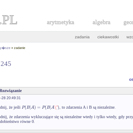
.PL
arytmetyka
algebra
geo
zadania
ciekawostki
wz
 wy�sze
» zadanie
r 245
o
 Rozwiązanie
-28 20:49:31
(
|
)
=
(
|
\'
)
P
B
A
P
B
A
nij, że jeśli
, to zdarzenia A i B są niezależne.
nij, że zdarzenia wykluczające się są niezależne wtedy i tylko wtedy, gdy prz
dobieństwo równe 0.