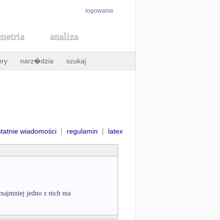
logowanie
metria
analiza
ory
narz�dzia
szukaj
|
|
statnie wiadomości
regulamin
latex
ynajmniej jedno z nich ma