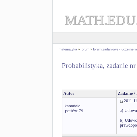
MATH.EDU
matematyka
»
forum
»
forum zadaniowe - uczelnie
Probabilistyka, zadanie n
Autor
Zadanie /
2011-11
kanodelo
a) Udowod
postów: 79
b) Udowod
prawdopo