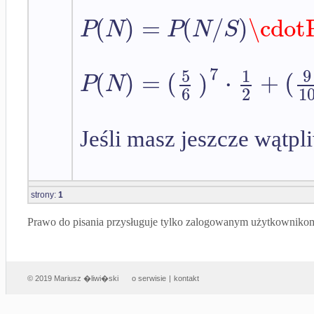
(
)
=
(
/
)
\cdot
P
N
P
N
S
7
5
1
9
(
)
=
(
)
⋅
+
(
P
N
6
2
1
Jeśli masz jeszcze wątpli
strony:
1
Prawo do pisania przysługuje tylko zalogowanym użytkowniko
© 2019 Mariusz �liwi�ski
o serwisie
|
kontakt