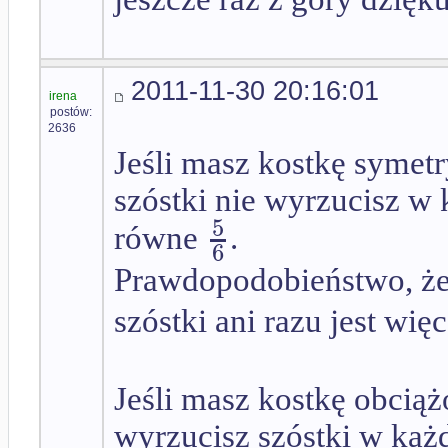
2011-11-30 20:16:01
irena
postów:
2636
Jeśli masz kostkę symet
szóstki nie wyrzucisz w
5
równe
.
6
Prawdopodobieństwo, że 
szóstki ani razu jest wi
Jeśli masz kostkę obcią
wyrzucisz szóstki w każ