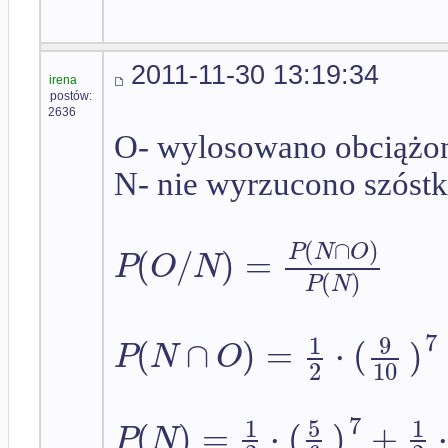
2011-11-30 13:19:34
irena
postów:
2636
O- wylosowano obciążon
N- nie wyrzucono szóstk
(
∩
)
P
N
O
(
/
)
=
P
O
N
(
)
P
N
7
1
9
(
∩
)
=
⋅
(
)
P
N
O
2
10
7
1
5
1
(
)
=
⋅
(
)
+
P
N