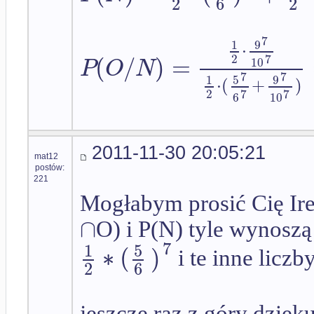
2
6
2
7
9
1
⋅
(
/
)
=
2
7
P
O
N
10
7
7
5
9
1
⋅
(
+
)
2
7
7
6
10
2011-11-30 20:05:21
mat12
postów:
221
Mogłabym prosić Cię Ir
∩
O) i P(N) tyle wynoszą 
7
1
5
∗
(
)
i te inne liczb
2
6
jeszcze raz z góry dzięk