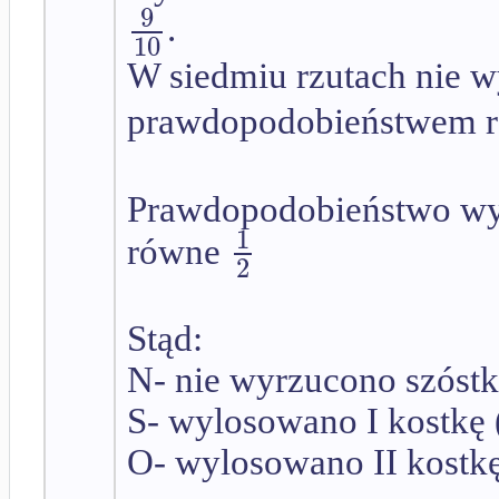
9
.
10
W siedmiu rzutach nie wy
prawdopodobieństwem
Prawdopodobieństwo wybr
1
równe
2
Stąd:
N- nie wyrzucono szóstk
S- wylosowano I kostkę 
O- wylosowano II kostkę