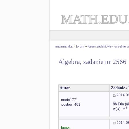
MATH.EDU
matematyka
»
forum
»
forum zadaniowe - uczelnie
Algebra, zadanie nr 2566
Autor
Zadanie /
2014-08
marta1771
8b Dla ja
postów: 461
3
x
w(x)=
-
2014-08
tumor