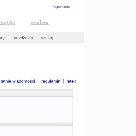
logowanie
metria
analiza
ory
narz�dzia
szukaj
|
|
statnie wiadomości
regulamin
latex