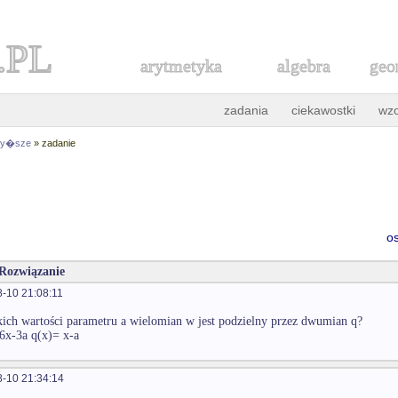
.PL
arytmetyka
algebra
geo
zadania
ciekawostki
wz
 wy�sze
» zadanie
o
 Rozwiązanie
-10 21:08:11
kich wartości parametru a wielomian w jest podzielny przez dwumian q?
6x-3a q(x)= x-a
-10 21:34:14