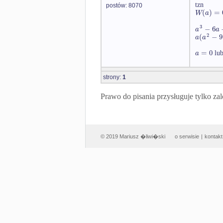
tzn
postów: 8070
(
)
=
W
a
3
−
6
a
a
2
(
−
9
a
a
=
0
a
lu
strony:
1
Prawo do pisania przysługuje tylko
© 2019 Mariusz �liwi�ski
o serwisie
|
kontakt