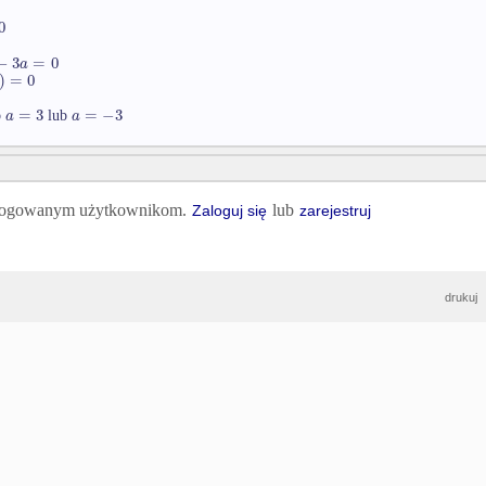
0
−
3
=
0
a
)
=
0
=
3
=
−
3
a
a
b
lub
 zalogowanym użytkownikom.
lub
Zaloguj się
zarejestruj
drukuj