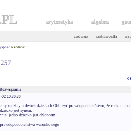
.PL
arytmetyka
algebra
geo
zadania
ciekawostki
wz
 wy�sze
» zadanie
r 257
o
 Rozwiązanie
-02 10:36:36
emy rodziny o dwóch dzieciach.Obliczyć prawdopodobieństwo, że rodzina ma 
 dziecko jest synem,
mniej jedno dziecko jest chłopcem.
z prawdopodobieństwa warunkowego