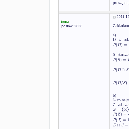
proszę o 
2011-12
irena
Zakładamy
postów: 2636
a)
D- w rodz
(
)
=
P
D
S- starsze
(
)
=
P
S
(
∩
P
D
S
(
/
)
P
D
S
b)
J- co naj
Z- zdarze
=
{
Z
c
c
(
)
=
P
Z
(
)
=
P
J
∩
=
D
J