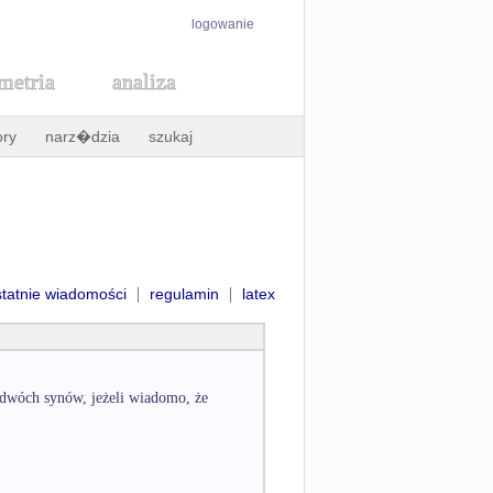
logowanie
metria
analiza
ory
narz�dzia
szukaj
|
|
statnie wiadomości
regulamin
latex
dwóch synów, jeżeli wiadomo, że