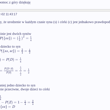
pomoc.z góry dziękuję
-02 11:43:17
, że urodzenie w każdym czasie syna (s) i córki (c) jest jednakowo prawdopo
inie jest dwóch synów
2
1
1
(
{
}
)
=
(
)
=
P
s
s
2
4
 dziecko to syn
2
1
(
{
,
}
)
=
=
P
s
s
s
c
2
4
1
)
=
(
)
=
P
D
4
1
(
∩
)
P
D
S
1
=
=
=
4
2
(
)
1
P
S
2
mniej jedno dziecko to syn
nie przeciwne, dwoje dzieci to córki
}
1
4
3
1
1
−
(
)
=
1
−
=
P
Z
4
4
{
}
=
s
s
D