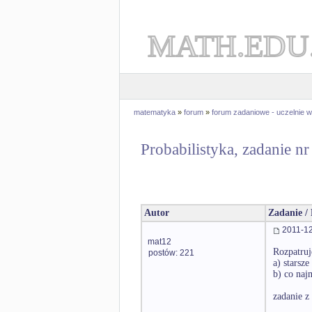
MATH.EDU
matematyka
»
forum
»
forum zadaniowe - uczelnie
Probabilistyka, zadanie n
Autor
Zadanie /
2011-12
mat12
Rozpatruj
postów: 221
a) starsze
b) co naj
zadanie 