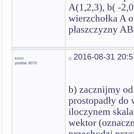
A(1,2,3), b( -2,
wierzchołka A o
płaszczyzny ABC
2016-08-31 20:5
tumor
postów: 8070
b) zacznijmy od
prostopadły do 
iloczynem skala
wektor (oznacz
przechodzi prze