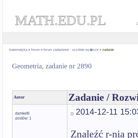
MATH.EDU.PL
matematyka
»
forum
»
forum zadaniowe - uczelnie wy�sze
» zadanie
Geometria, zadanie nr 2890
Zadanie / Rozw
Autor
2014-12-11 15:0
damket6
postów: 1
Znaleźć r-nia pr