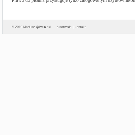
Prawo do pisania przysługuje tylko zalogowanym użytkowniko
© 2019 Mariusz �liwi�ski
o serwisie
|
kontakt