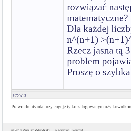
rozwiązać nastę
matematyczne?
Dla każdej licz
n^(n+1) >(n+1)^
Rzecz jasna tą 3
problem pojawia
Proszę o szybka
strony:
1
Prawo do pisania przysługuje tylko zalogowanym użytkowniko
© 2019 Mariusz �liwi�ski
o serwisie
|
kontakt