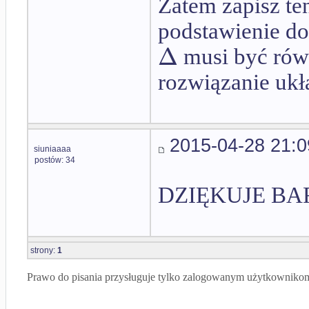
Zatem zapisz te
podstawienie d
Δ
musi być równ
rozwiązanie ukł
2015-04-28 21:0
siuniaaaa
postów: 34
DZIĘKUJE BAR
strony:
1
Prawo do pisania przysługuje tylko zalogowanym użytkowniko