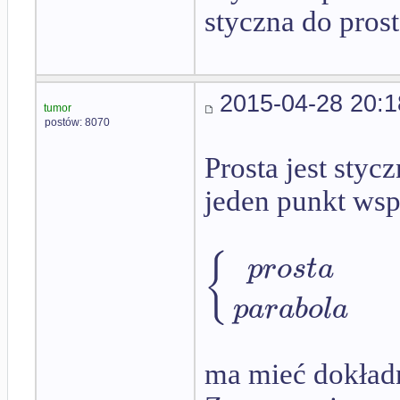
styczna do pros
2015-04-28 20:1
tumor
postów: 8070
Prosta jest styc
jeden punkt wsp
{
p
r
o
s
t
a
p
a
r
a
b
o
l
a
ma mieć dokładn