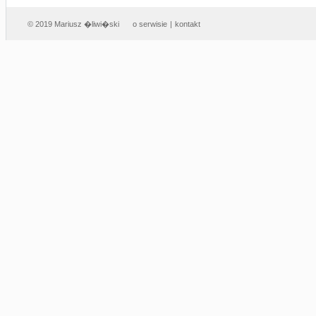
© 2019 Mariusz �liwi�ski
o serwisie
|
kontakt