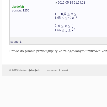
2015-05-15 21:54:21
abcdefgh
postów: 1255
−
0
,
5
≤
≤
0
x
1.
−
1.65
≤
≤
x
y
e
1
0
≤
≤
x
2.
6
3
1.65
≤
≤
x
y
e
strony:
1
Prawo do pisania przysługuje tylko zalogowanym użytkowniko
© 2019 Mariusz �liwi�ski
o serwisie
|
kontakt