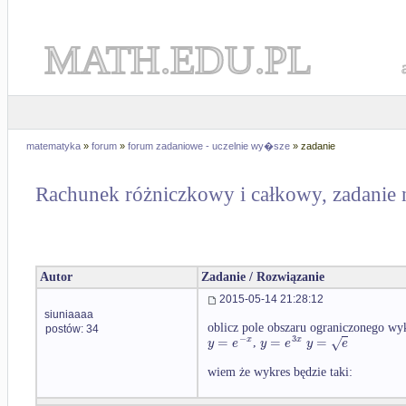
MATH.EDU.PL
matematyka
»
forum
»
forum zadaniowe - uczelnie wy�sze
» zadanie
Rachunek różniczkowy i całkowy, zadanie 
Autor
Zadanie / Rozwiązanie
2015-05-14 21:28:12
siuniaaaa
oblicz pole obszaru ograniczonego wy
postów: 34
−
3
=
=
=
√
x
x
y
e
y
e
y
e
,
wiem że wykres będzie taki: