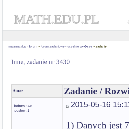
MATH.EDU.PL
matematyka
»
forum
»
forum zadaniowe - uczelnie wy�sze
» zadanie
Inne, zadanie nr 3430
Zadanie / Rozw
Autor
2015-05-16 15:1
ladneslowo
postów: 1
1) Danych jest 