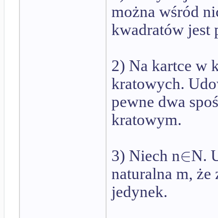
można wśród nic
kwadratów jest 
2) Na kartce w 
kratowych. Udow
pewne dwa spoś
kratowym.
∈
3) Niech n
N. U
naturalna m, że 
jedynek.