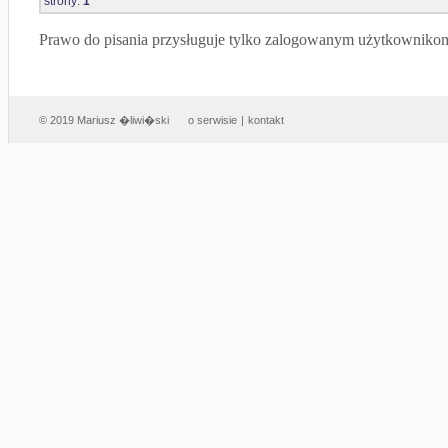
strony:
1
Prawo do pisania przysługuje tylko zalogowanym użytkowniko
© 2019 Mariusz �liwi�ski
o serwisie
|
kontakt