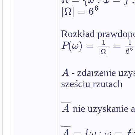
ω
ω
f
6
|
Ω
|
=
6
Rozkład prawdopo
1
1
(
)
=
=
P
ω
∣
∣
6
6
∣
Ω
∣
A
- zdarzenie uzy
sześciu rzutach
−
−
A
nie uzyskanie a
−
−
=
{
:
=
A
ω
ω
f