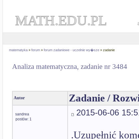
MATH.EDU.PL
matematyka
»
forum
»
forum zadaniowe - uczelnie wy�sze
» zadanie
Analiza matematyczna, zadanie nr 3484
Zadanie / Rozw
Autor
2015-06-06 15:5
sandrea
postów: 1
.Uzupełnić kome