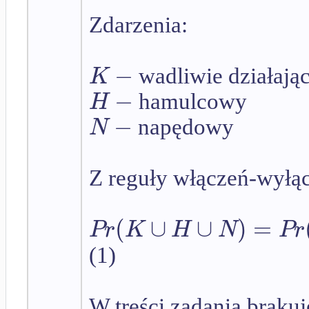
Zdarzenia:
−
K
wadliwie działają
−
H
hamulcowy
−
N
napędowy
Z reguły włączeń-wyłąc
(
∪
∪
)
=
P
r
K
H
N
P
r
(1)
W treści zadania brak