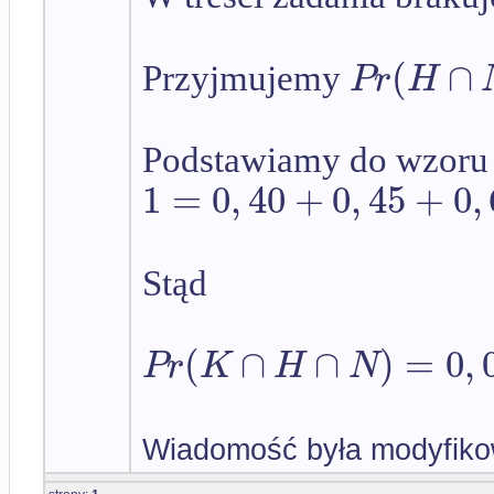
(
∩
P
r
H
Przyjmujemy
Podstawiamy do wzoru 
1
=
0
,
40
+
0
,
45
+
0
,
Stąd
(
∩
∩
)
=
0
,
P
r
K
H
N
Wiadomość była modyfiko