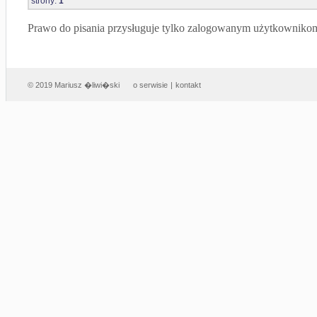
strony:
1
Prawo do pisania przysługuje tylko zalogowanym użytkowniko
© 2019 Mariusz �liwi�ski
o serwisie
|
kontakt