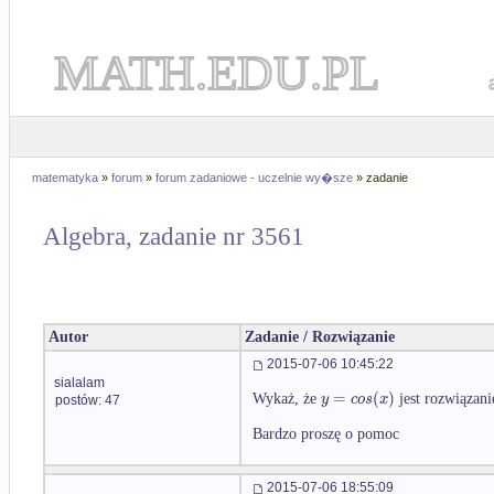
MATH.EDU.PL
matematyka
»
forum
»
forum zadaniowe - uczelnie wy�sze
» zadanie
Algebra, zadanie nr 3561
Autor
Zadanie / Rozwiązanie
2015-07-06 10:45:22
sialalam
=
(
)
y
c
o
s
x
Wykaż, że
jest rozwiązan
postów: 47
Bardzo proszę o pomoc
2015-07-06 18:55:09