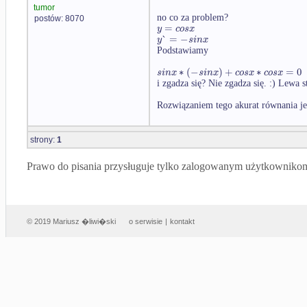
tumor
no co za problem?
postów: 8070
=
y
c
o
s
x
`
=
−
y
s
i
n
x
Podstawiamy
∗
(
−
)
+
∗
=
0
s
i
n
x
s
i
n
x
c
o
s
x
c
o
s
x
i zgadza się? Nie zgadza się. :) Lewa 
Rozwiązaniem tego akurat równania j
strony:
1
Prawo do pisania przysługuje tylko zalogowanym użytkowniko
© 2019 Mariusz �liwi�ski
o serwisie
|
kontakt