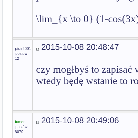
\lim_{x \to 0} (1-cos(3x
2015-10-08 20:48:47
piotr2001
postów:
12
czy mogłbyś to zapisać 
wtedy będę wstanie to r
2015-10-08 20:49:06
tumor
postów:
8070