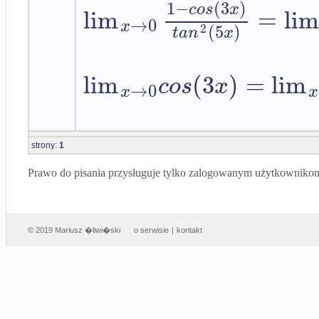
1
−
(
3
)
c
o
s
x
lim
=
lim
→
0
x
(
5
)
2
t
a
n
x
lim
(
3
)
=
lim
c
o
s
x
→
0
x
x
strony:
1
Prawo do pisania przysługuje tylko zalogowanym użytkowniko
© 2019 Mariusz �liwi�ski
o serwisie
|
kontakt