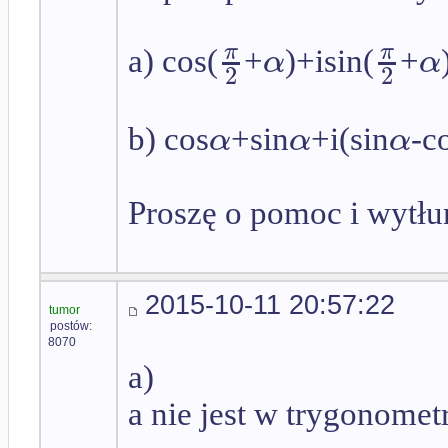
π
π
α
α
a) cos(
+
)+isin(
+
2
2
α
α
α
b) cos
+sin
+i(sin
-c
Proszę o pomoc i wytłu
2015-10-11 20:57:22
tumor
postów:
8070
a)
a nie jest w trygonomet