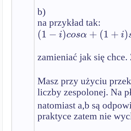
b)
na przykład tak:
(
1
−
)
+
(
1
+
)
i
c
o
s
α
i
zamieniać jak się chce.
Masz przy użyciu przek
liczby zespolonej. Na p
natomiast a,b są odpowi
praktyce zatem nie wyc