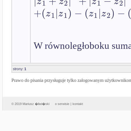
|
+
|
+
|
−
|
z
z
z
z
1
2
1
2
+
(
|
)
−
(
|
)
−
z
z
z
z
1
1
1
2
W równoległoboku suma 
strony:
1
Prawo do pisania przysługuje tylko zalogowanym użytkowniko
© 2019 Mariusz �liwi�ski
o serwisie
|
kontakt