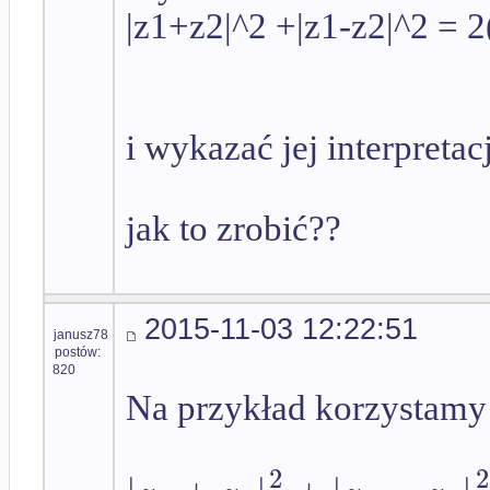
|z1+z2|^2 +|z1-z2|^2 = 2
i wykazać jej interpreta
jak to zrobić??
2015-11-03 12:22:51
janusz78
postów:
820
Na przykład korzystamy 
2
2