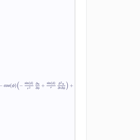
(
)
sin
(
)
sin
(
)
2
ϕ
ϕ
∂
∂
−
(
)
−
+
+
u
u
c
o
s
ϕ
∂
∂
∂
r
2
ϕ
r
ϕ
r