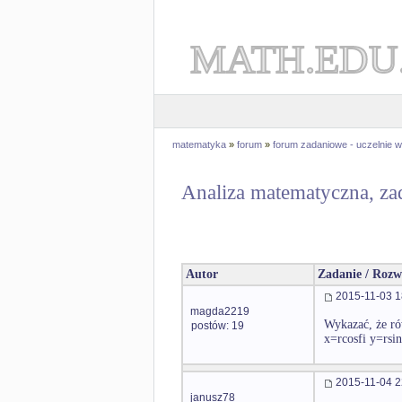
MATH.EDU
matematyka
»
forum
»
forum zadaniowe - uczelnie
Analiza matematyczna, za
Autor
Zadanie / Rozw
2015-11-03 1
magda2219
Wykazać, że ró
postów: 19
x=rcosfi y=rsi
2015-11-04 2
janusz78