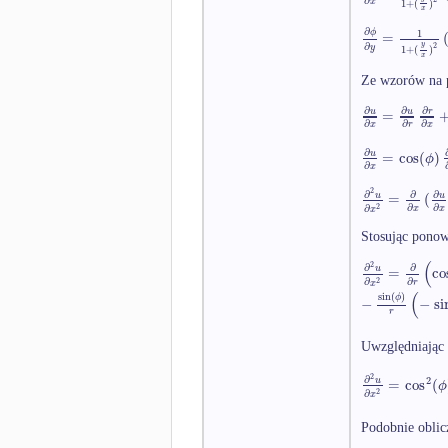
∂
x
1
+
(
)
x
∂
ϕ
1
=
∂
y
2
y
1
+
(
)
x
Ze wzorów na p
∂
∂
∂
=
u
u
r
∂
∂
∂
x
r
x
∂
=
cos
(
)
u
ϕ
∂
x
2
∂
∂
∂
=
(
u
u
∂
∂
2
∂
x
x
x
Stosując ponow
(
2
∂
∂
=
co
u
∂
2
∂
r
x
(
sin
(
)
ϕ
−
−
si
r
Uwzględniając
2
∂
2
=
cos
(
u
ϕ
2
∂
x
Podobnie obli