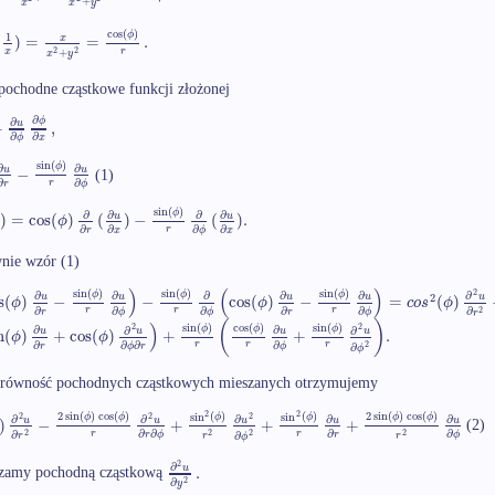
+
x
x
y
cos
(
)
ϕ
1
(
)
=
=
.
x
x
r
2
2
+
x
y
ochodne cząstkowe funkcji złożonej
∂
∂
ϕ
+
,
u
∂
∂
ϕ
x
sin
(
)
ϕ
∂
∂
−
u
u
(1)
∂
∂
r
r
ϕ
sin
(
)
ϕ
∂
∂
∂
∂
)
=
cos
(
)
(
)
−
(
)
.
u
u
ϕ
∂
∂
∂
∂
r
r
x
ϕ
x
nie wzór (1)
)
(
)
sin
(
)
sin
(
)
sin
(
)
2
ϕ
ϕ
ϕ
∂
∂
∂
∂
∂
∂
2
s
(
)
−
−
cos
(
)
−
=
(
)
u
u
u
u
u
ϕ
ϕ
c
o
s
ϕ
∂
∂
∂
∂
∂
r
r
r
2
∂
r
ϕ
ϕ
r
ϕ
r
(
)
)
sin
(
)
cos
(
)
sin
(
)
2
2
ϕ
ϕ
ϕ
∂
∂
∂
∂
n
(
)
+
cos
(
)
+
+
.
u
u
u
u
ϕ
ϕ
∂
∂
∂
∂
r
r
r
2
r
ϕ
r
ϕ
∂
ϕ
 równość pochodnych cząstkowych mieszanych otrzymujemy
2
2
2
sin
(
)
cos
(
)
sin
(
)
sin
(
)
2
sin
(
)
cos
(
)
2
2
2
ϕ
ϕ
ϕ
ϕ
ϕ
ϕ
∂
∂
∂
∂
∂
)
−
+
+
+
u
u
u
u
u
(2)
∂
∂
∂
∂
r
r
2
2
2
2
∂
r
ϕ
r
ϕ
∂
r
r
r
ϕ
2
∂
.
u
czamy pochodną cząstkową
2
∂
y