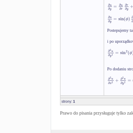
∂
∂
∂
=
u
u
r
∂
∂
∂
y
r
y
∂
=
sin
(
)
u
ϕ
∂
y
Postepujemy ta
i po uporządko
2
∂
2
=
sin
(
u
ϕ
2
∂
y
Po dodaniu stro
2
2
∂
∂
+
=
u
u
2
2
∂
∂
x
y
strony:
1
Prawo do pisania przysługuje tylko