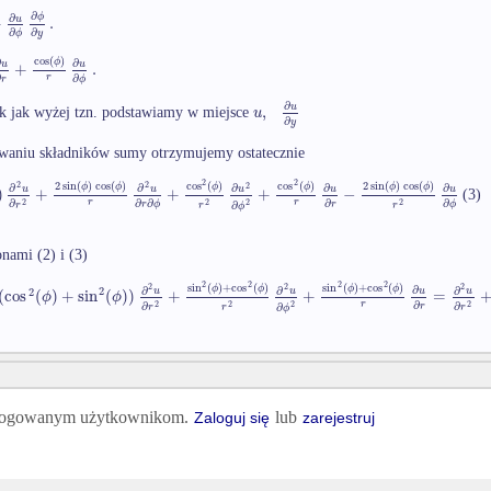
∂
∂
ϕ
+
.
u
∂
∂
ϕ
y
cos
(
)
ϕ
∂
∂
+
.
u
u
∂
∂
r
r
ϕ
∂
,
u
u
k jak wyżej tzn. podstawiamy w miejsce
∂
y
waniu składników sumy otrzymujemy ostatecznie
2
2
2
sin
(
)
cos
(
)
cos
(
)
cos
(
)
2
sin
(
)
cos
(
)
2
2
2
ϕ
ϕ
ϕ
ϕ
ϕ
ϕ
∂
∂
∂
∂
∂
)
+
+
+
−
u
u
u
u
u
(3)
∂
∂
∂
∂
r
r
2
2
2
2
∂
r
ϕ
r
ϕ
∂
r
r
r
ϕ
nami (2) i (3)
2
2
2
2
sin
(
)
+
cos
(
)
sin
(
)
+
cos
(
)
2
2
2
ϕ
ϕ
ϕ
ϕ
∂
∂
∂
∂
2
2
(
cos
(
)
+
sin
(
)
)
+
+
=
u
u
u
u
ϕ
ϕ
∂
r
2
2
2
2
∂
∂
r
∂
r
r
r
ϕ
 zalogowanym użytkownikom.
lub
Zaloguj się
zarejestruj