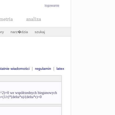
logowanie
metria
analiza
ory
narz�dzia
szukaj
|
|
statnie wiadomości
regulamin
latex
a*y^2)=0 we współrzednych biegunowych
+(1/r)*(delta*u)/(delta*r)=0