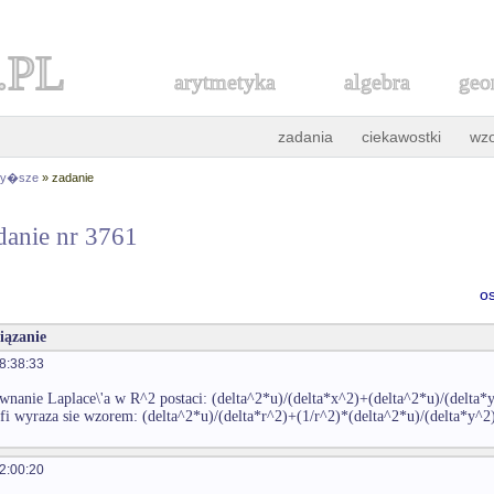
.PL
arytmetyka
algebra
geo
zadania
ciekawostki
wz
 wy�sze
» zadanie
danie nr 3761
o
iązanie
8:38:33
wnanie Laplace\'a w R^2 postaci: (delta^2*u)/(delta*x^2)+(delta^2*u)/(delt
nfi wyraza sie wzorem: (delta^2*u)/(delta*r^2)+(1/r^2)*(delta^2*u)/(delta*y^2)
2:00:20