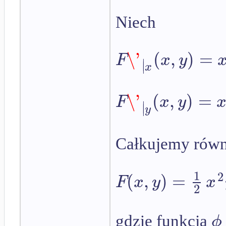
Niech
\'
(
,
)
=
F
x
y
∣
∣
x
\'
(
,
)
=
F
x
y
∣
∣
y
Całkujemy równ
1
2
(
,
)
=
F
x
y
x
2
ϕ
gdzie funkcja