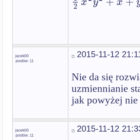
+
+
x
y
x
2
2015-11-12 21:1
jacek00
postów: 11
Nie da się rozw
uzmiennianie st
jak powyżej nie
2015-11-12 21:3
jacek00
postów: 11