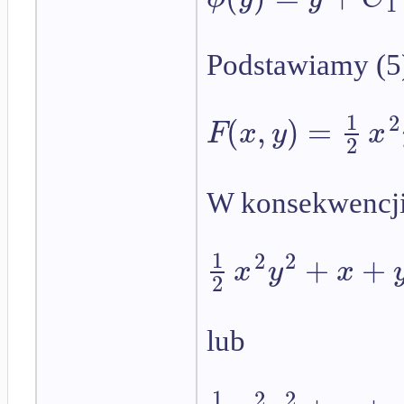
1
Podstawiamy (5)
1
2
(
,
)
=
F
x
y
x
2
W konsekwencji
1
2
2
+
+
x
y
x
2
lub
1
2
2