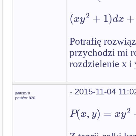
2
(
+
1
)
+
x
y
d
x
Potrafię rozwią
przychodzi mi r
rozdzielenie x i y
2015-11-04 11:0
janusz78
postów: 820
2
(
,
)
=
P
x
y
x
y