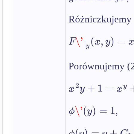
Różniczkujemy 
\'
(
,
)
=
F
x
y
∣
∣
y
Porównujemy (2)
2
+
1
=
y
x
y
x
\'
(
)
=
1
,
ϕ
y
(
)
=
+
ϕ
y
y
C