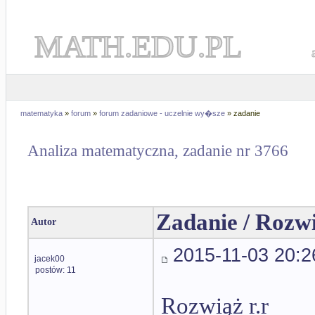
MATH.EDU.PL
matematyka
»
forum
»
forum zadaniowe - uczelnie wy�sze
» zadanie
Analiza matematyczna, zadanie nr 3766
Zadanie / Rozw
Autor
2015-11-03 20:2
jacek00
postów: 11
Rozwiąż r.r