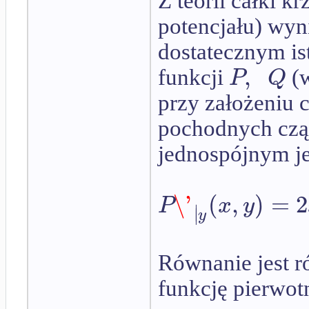
Z teorii całki k
potencjału) wyn
dostatecznym is
,
P
Q
funkcji
(w
przy założeniu c
pochodnych czą
jednospójnym j
\'
(
,
)
=
2
P
x
y
∣
∣
y
Równanie jest 
funkcję pierwo