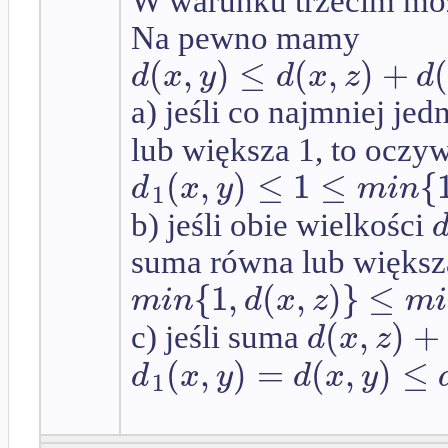
W warunku trzecim moż
Na pewno mamy
(
,
)
≤
(
,
)
+
d
x
y
d
x
z
d
a) jeśli co najmniej je
lub większa 1, to oczyw
(
,
)
≤
1
≤
{
d
x
y
m
i
n
1
b) jeśli obie wielkości
suma równa lub większa
{
1
,
(
,
)
}
≤
m
i
n
d
x
z
m
i
(
,
)
+
d
x
z
c) jeśli suma
(
,
)
=
(
,
)
≤
d
x
y
d
x
y
1