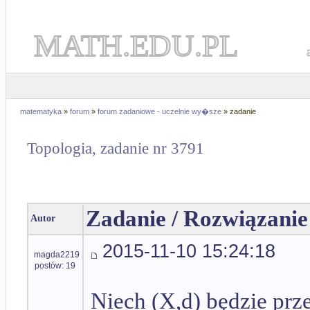
MATH.EDU.PL
matematyka
»
forum
»
forum zadaniowe - uczelnie wy�sze
» zadanie
Topologia, zadanie nr 3791
Zadanie / Rozwiązanie
Autor
2015-11-10 15:24:18
magda2219
postów: 19
Niech (X,d) będzie pr