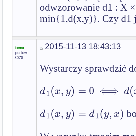
odwzorowanie d1 : X 
min{1,d(x,y)}. Czy d1 
2015-11-13 18:43:13
tumor
postów:
8070
Wystarczy sprawdzić d
(
,
)
=
0
⟺
(
d
x
y
d
1
(
,
)
=
(
,
)
d
x
y
d
y
x
b
1
1