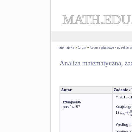
MATH.EDU
matematyka
»
forum
»
forum zadaniowe - uczelnie
Analiza matematyczna, za
Autor
Zadanie /
2015-11
szmajhel96
Znajdź gr
postów: 57
a
1)
=(
n
2
Według m