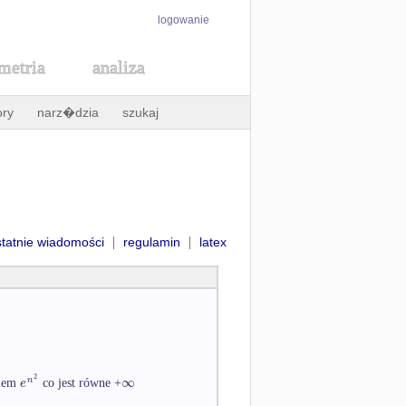
logowanie
metria
analiza
ory
narz�dzia
szukaj
|
|
statnie wiadomości
regulamin
latex
2
∞
n
e
niem
co jest równe +