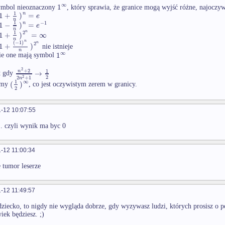
∞
1
symbol nieoznaczony
, który sprawia, że granice mogą wyjść różne, najoczyw
1
n
1
+
)
=
e
n
1
−
1
n
1
−
)
=
e
n
2
n
1
1
+
)
=
∞
n
n
(
−
1
)
2
n
1
+
)
nie istnieje
n
∞
1
ie one mają symbol
2
+
2
1
n
→
t gdy
2
2
2
+
1
n
∞
1
(
)
jemy
, co jest oczywistym zerem w granicy.
2
-12 10:07:55
 . czyli wynik ma byc 0
-12 11:00:34
e tumor leserze
-12 11:49:57
dziecko, to nigdy nie wygląda dobrze, gdy wyzywasz ludzi, których prosisz o p
iek będziesz. ;)