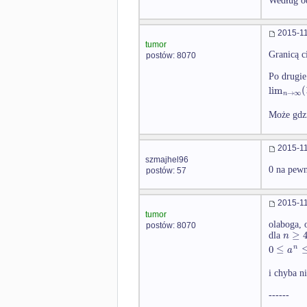
Według o
2015-11
tumor
Granicą c
postów: 8070
Po drugie
lim
(
→
∞
n
Może gdzi
2015-11
szmajhel96
0 na pewn
postów: 57
2015-11
tumor
olaboga, 
postów: 8070
≥
n
dla
0
≤
n
a
i chyba n
------