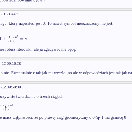
e
dpowiedzi powinno być
2
-11 21:44:53
iągu, który napisałeś, jest 0. To nawet symbol nieoznaczony nie jest.
2
1
n
1
+
)
=
e
2
n
eś robisz literówki, ale ja zgadywać nie będę.
-12 09:16:28
o nie. Ewentualnie e tak jak mi wyszlo ,no ale w odpowiedziach jest tak jak n
-12 09:58:09
oczywiste twierdzenie o trzech ciągach
4
2
2
n
≤
(
)
3
ie masz wątpliwości, że po prawej ciąg geometryczny o 0<q<1 ma granicę 0