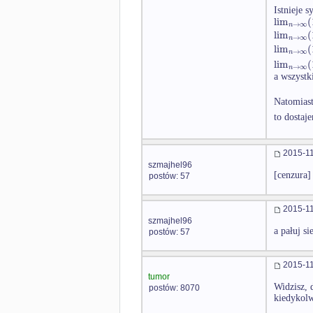
Istnieje 
lim
(
→
∞
n
lim
(
→
∞
n
lim
(
→
∞
n
lim
(
→
∞
n
a wszystk
Natomias
to dosta
2015-11
szmajhel96
[cenzura]
postów: 57
2015-11
szmajhel96
a pałuj si
postów: 57
2015-11
tumor
Widzisz, 
postów: 8070
kiedykolw