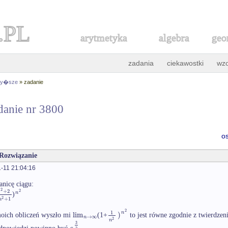
.PL
arytmetyka
algebra
geo
zadania
ciekawostki
wz
 wy�sze
» zadanie
danie nr 3800
o
 Rozwiązanie
-11 21:04:16
anicę ciągu:
2
+
2
2
n
n
)
2
+
1
n
2
1
n
lim
)
oich obliczeń wyszło mi
(1+
to jest równe zgodnie z twierdze
→
∞
n
2
n
3