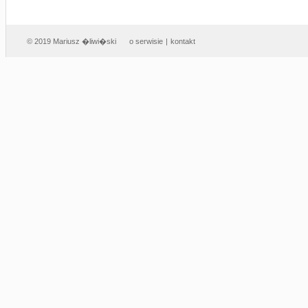
© 2019 Mariusz �liwi�ski
o serwisie
|
kontakt