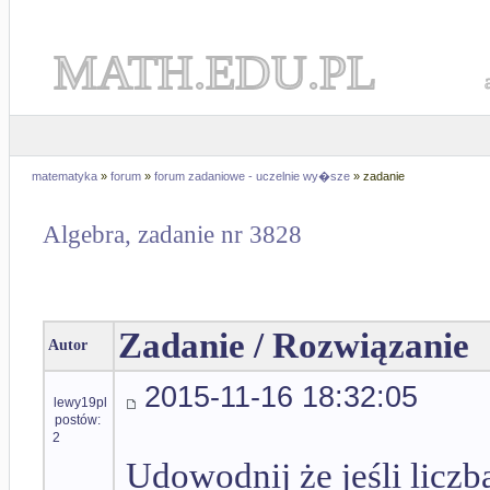
MATH.EDU.PL
matematyka
»
forum
»
forum zadaniowe - uczelnie wy�sze
» zadanie
Algebra, zadanie nr 3828
Zadanie / Rozwiązanie
Autor
2015-11-16 18:32:05
lewy19pl
postów:
2
Udowodnij że jeśli liczb