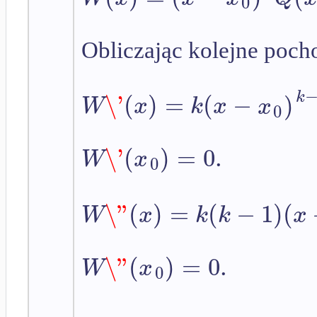
0
Obliczając kolejne poch
\'
(
)
=
(
−
)
k
W
x
k
x
x
0
\'
(
)
=
0.
W
x
0
\"
(
)
=
(
−
1
)
(
W
x
k
k
x
\"
(
)
=
0.
W
x
0