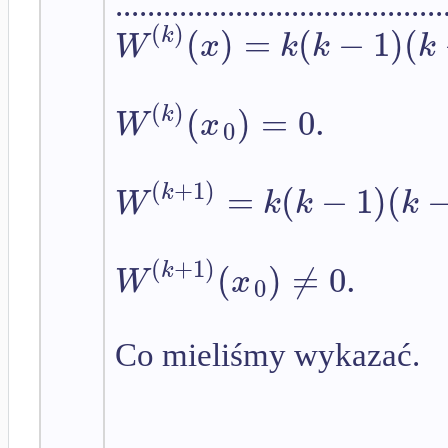
.........................................
(
)
(
)
=
(
−
1
)
(
k
W
x
k
k
k
(
)
(
)
=
0.
k
W
x
0
(
+
1
)
=
(
−
1
)
(
k
W
k
k
k
(
+
1
)
(
)
≠
0.
k
W
x
0
Co mieliśmy wykazać.