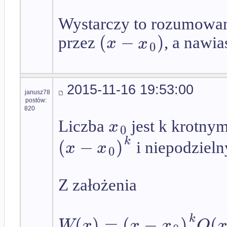
Wystarczy to rozumowani
(
−
)
x
x
przez
, a nawi
0
2015-11-16 19:53:00
janusz78
postów:
820
x
Liczba
jest k krotnym
0
(
−
)
k
x
x
i niepodziel
0
Z założenia
(
)
=
(
−
)
(
k
W
x
x
x
Q