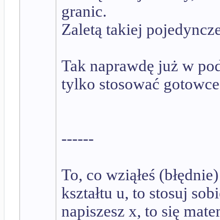
granic.
Zaletą takiej pojedyncz
Tak naprawdę już w pod
tylko stosować gotowce.
------
To, co wziąłeś (błędnie) 
kształtu u, to stosuj sob
napiszesz x, to się mat