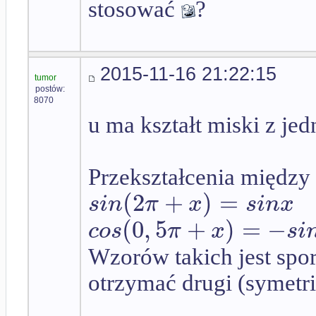
stosować
?
2015-11-16 21:22:15
tumor
postów:
8070
u ma kształt miski z jed
Przekształcenia między
(
2
+
)
=
s
i
n
π
x
s
i
n
x
(
0
,
5
+
)
=
−
c
o
s
π
x
s
i
Wzorów takich jest spo
otrzymać drugi (symetri