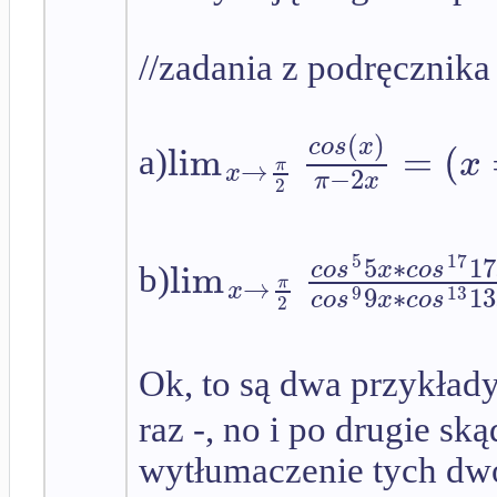
//zadania z podręcznika
(
)
c
o
s
x
lim
=
(
x
a)
→
π
x
−
2
π
x
2
5
∗
17
5
17
lim
c
o
s
x
c
o
s
b)
→
π
x
9
∗
13
9
13
c
o
s
x
c
o
s
2
Ok, to są dwa przykłady
raz -, no i po drugie s
wytłumaczenie tych dwóc