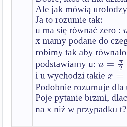
Ale jak mówią urolodzy
Ja to rozumie tak:
u ma się równać zero :
x mamy podane do cze
robimy tak aby równało 
=
π
u
podstawiamy u:
2
=
x
i u wychodzi takie
Podobnie rozumuje dla 
Poje pytanie brzmi, dl
na x niż w przypadku t