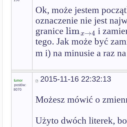
Ok, może jestem począt
oznaczenie nie jest naj
lim
granice
i zamie
→
4
x
tego. Jak może być zam
m i) na minusie a raz na
2015-11-16 22:32:13
tumor
postów:
8070
Możesz mówić o zmien
Użyto dwóch literek, bo