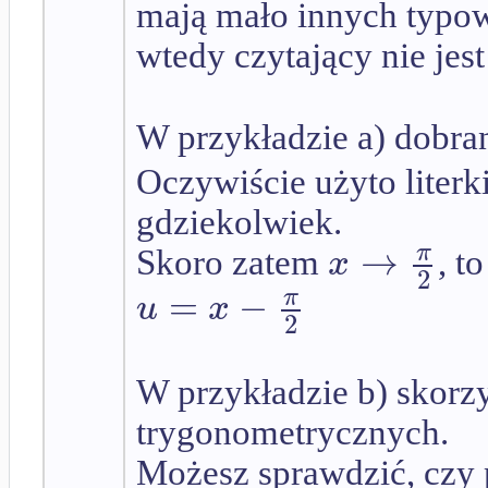
mają mało innych typowy
wtedy czytający nie jes
W przykładzie a) dobran
Oczywiście użyto literk
gdziekolwiek.
→
π
x
Skoro zatem
, t
2
=
−
π
u
x
2
W przykładzie b) skorzy
trygonometrycznych.
Możesz sprawdzić, czy