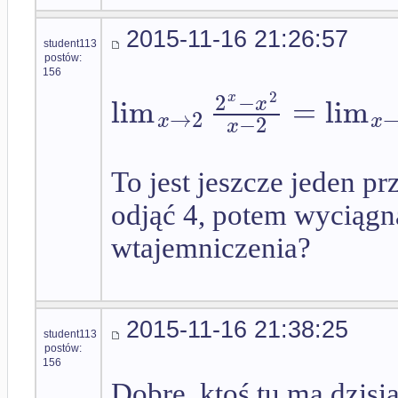
2015-11-16 21:26:57
student113
postów:
156
2
−
2
lim
=
lim
x
x
→
2
x
x
−
2
x
To jest jeszcze jeden p
odjąć 4, potem wyciągną
wtajemniczenia?
2015-11-16 21:38:25
student113
postów:
156
Dobre, ktoś tu ma dzis