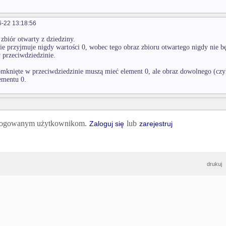
-22 13:18:56
zbiór otwarty z dziedziny.
ie przyjmuje nigdy wartości 0, wobec tego obraz zbioru otwartego nigdy nie bę
 przeciwdziedzinie.
mknięte w przeciwdziedzinie muszą mieć element 0, ale obraz dowolnego (czyl
ementu 0.
 zalogowanym użytkownikom.
lub
Zaloguj się
zarejestruj
drukuj