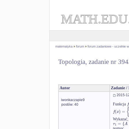
MATH.EDU
matematyka
»
forum
»
forum zadaniowe - uczelnie
Topologia, zadanie nr 39
Autor
Zadanie /
2015-12
iwonkaczapie9
f
Funkcja
postów: 40
(
)
=
f
x
Wykazać,
=
{
τ
A
1
pomoc.