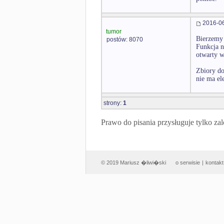
2016-06
tumor
Bierzemy 
postów: 8070
Funkcja n
otwarty w
Zbiory do
nie ma el
strony:
1
Prawo do pisania przysługuje tylko
© 2019 Mariusz �liwi�ski
o serwisie
|
kontakt