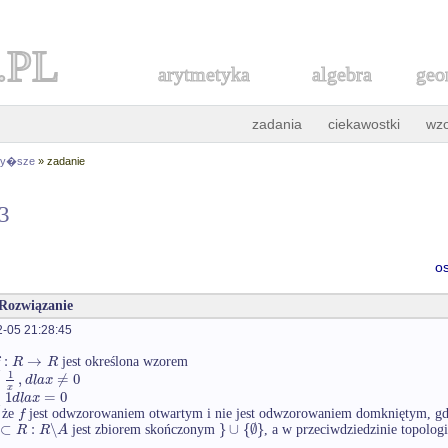
.PL
arytmetyka
algebra
geo
zadania
ciekawostki
wz
 wy�sze
» zadanie
43
o
 Rozwiązanie
-05 21:28:45
:
→
R
R
jest określona wzorem
1
{
,
≠
0
d
l
a
x
x
1
=
0
d
l
a
x
f
 że
jest odwzorowaniem otwartym i nie jest odwzorowaniem domkniętym, gdy
⊂
:
∖
}
∪
{
∅
}
R
R
A
jest zbiorem skończonym
, a w przeciwdziedzinie topolog