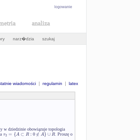
logowanie
metria
analiza
ory
narz�dzia
szukaj
|
|
statnie wiadomości
regulamin
latex
 w dziedzinie obowiązuje topologia
=
{
⊂
:
0
∉
}
∪
τ
A
R
A
R
ia
. Proszę o
2