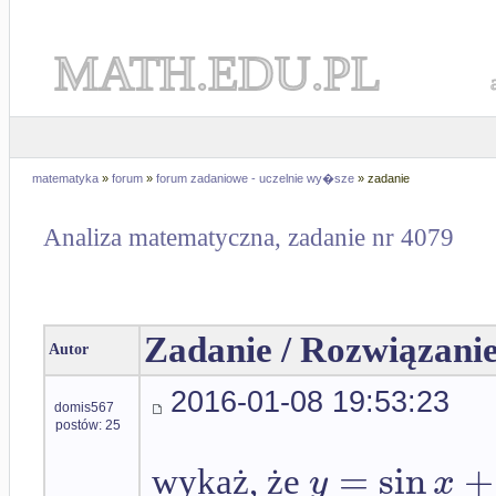
MATH.EDU.PL
matematyka
»
forum
»
forum zadaniowe - uczelnie wy�sze
» zadanie
Analiza matematyczna, zadanie nr 4079
Zadanie / Rozwiązani
Autor
2016-01-08 19:53:23
domis567
postów: 25
=
sin
+
y
x
wykaż, że