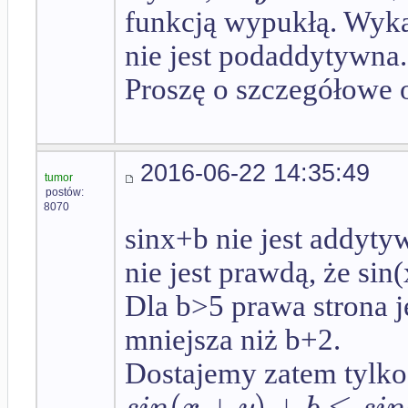
funkcją wypukłą. Wyka
nie jest podaddytywna.
Proszę o szczegółowe 
2016-06-22 14:35:49
tumor
postów:
8070
sinx+b nie jest addyty
nie jest prawdą, że s
Dla b>5 prawa strona je
mniejsza niż b+2.
Dostajemy zatem tylk
(
+
)
+
≤