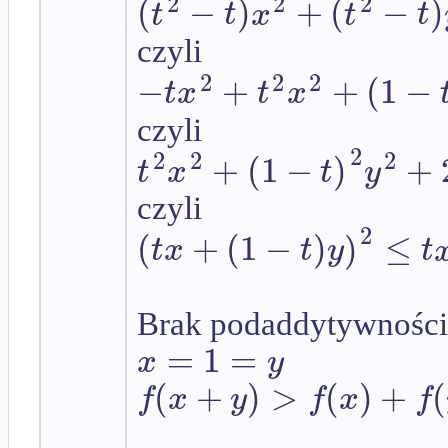
2
2
2
(
−
)
+
(
−
)
t
t
x
t
t
czyli
2
2
2
−
+
+
(
1
−
t
x
t
x
czyli
2
2
2
2
+
(
1
−
)
+
t
x
t
y
czyli
2
(
+
(
1
−
)
)
≤
t
x
t
y
t
Brak podaddytywności
=
1
=
x
y
(
+
)
>
(
)
+
(
f
x
y
f
x
f