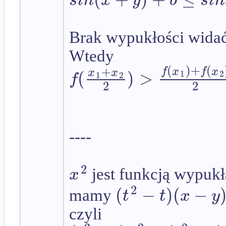
s
i
n
x
y
b
s
i
n
Brak wypukłości wida
Wtedy
(
)
+
(
+
f
x
f
x
(
)
>
x
x
1
2
f
1
2
2
2
----
2
x
jest funkcją wypuk
2
(
−
)
(
−
t
t
x
y
mamy
czyli