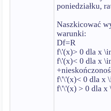
poniedziałku, rat
Naszkicować wyk
warunki:
Df=R
f\'(x)> 0 dla x \i
f\'(x)< 0 dla x \
+nieskończonoś
f\'\'(x)< 0 dla x
f\'\'(x) > 0 dla 