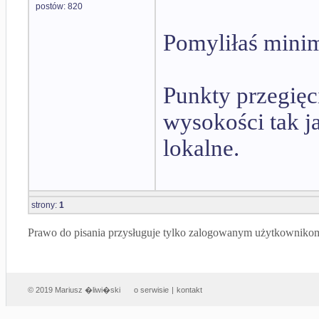
postów: 820
Pomyliłaś min
Punkty przegię
wysokości tak 
lokalne.
strony:
1
Prawo do pisania przysługuje tylko zalogowanym użytkowniko
© 2019 Mariusz �liwi�ski
o serwisie
|
kontakt