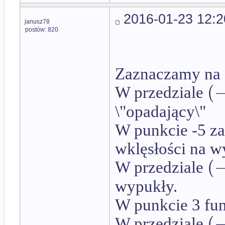
2016-01-23 12:2
janusz78
postów: 820
Zaznaczamy na 
(
W przedziale
\"opadający\"
W punkcie -5 za
wklęsłości na 
(
W przedziale
wypukły.
W punkcie 3 fu
(
W przedziale