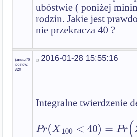
ubóstwie ( poniżej min
rodzin. Jakie jest praw
nie przekracza 40 ?
2016-01-28 15:55:16
janusz78
postów:
820
Integralne twierdzenie d
(
(
<
40
)
=
P
r
X
P
r
100