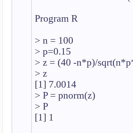
Program R
> n = 100
> p=0.15
> z = (40 -n*p)/sqrt(n*p
> z
[1] 7.0014
> P = pnorm(z)
> P
[1] 1