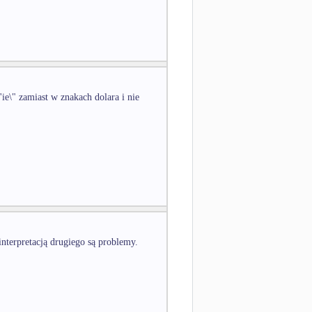
e\" zamiast w znakach dolara i nie
 interpretacją drugiego są problemy.