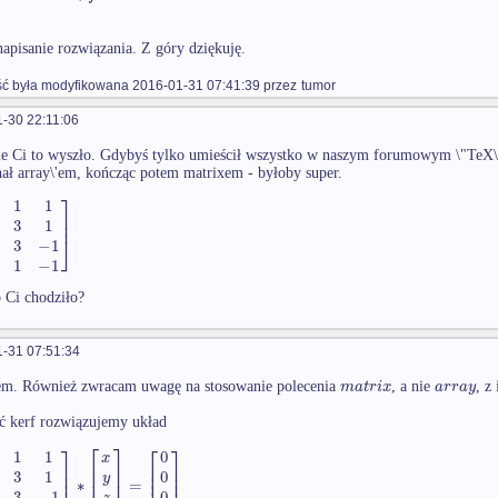
napisanie rozwiązania. Z góry dziękuję.
 była modyfikowana 2016-01-31 07:41:39 przez
tumor
-30 22:11:06
e Ci to wyszło. Gdybyś tylko umieścił wszystko w naszym forumowym \"TeX\'i
ał array\'em, kończąc potem matrixem - byłoby super.
⎤
1
1
⎥
⎥
3
1
⎦
3
−
1
1
−
1
 Ci chodziło?
-31 07:51:34
m
a
t
r
i
x
a
r
r
a
y
em. Również zwracam uwagę na stosowanie polecenia
, a nie
, z
ć kerf rozwiązujemy układ
⎡
⎤
⎤
⎡
⎤
1
1
0
x
⎢
⎥
⎥
⎢
⎥
⎥
⎢
⎥
⎢
⎥
3
1
0
y
∗
=
3
−
1
0
z