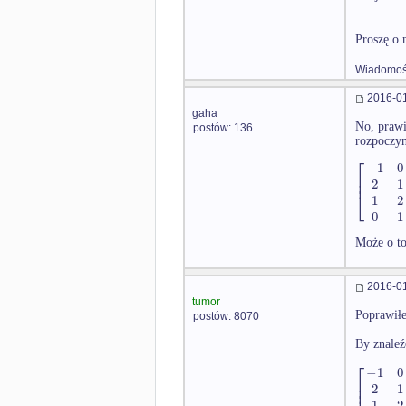
Proszę o 
Wiadomość
2016-01
gaha
No, prawi
postów: 136
rozpoczyn
⎡
−
1
0
⎢
⎢
2
1
⎣
1
2
0
1
Może o to
2016-01
tumor
Poprawił
postów: 8070
By znaleź
⎡
−
1
0
⎢
⎢
2
1
1
2