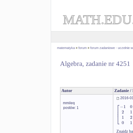
MATH.EDU
matematyka
»
forum
»
forum zadaniowe - uczelnie
Algebra, zadanie nr 4251
Autor
Zadanie /
2016-01
mmileq
⎡
−
1
0
postów: 1
⎢
⎢
2
1
⎣
1
2
0
1
Znajdz ba