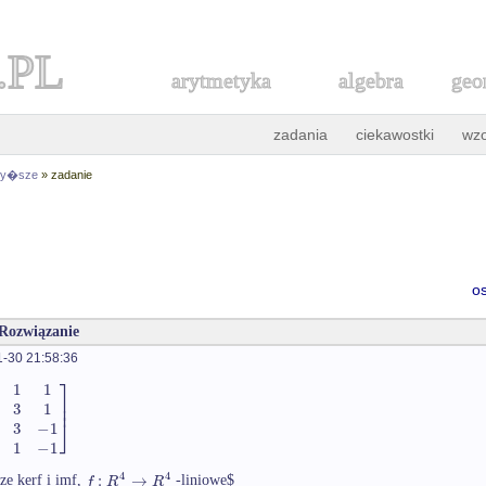
.PL
arytmetyka
algebra
geo
zadania
ciekawostki
wz
 wy�sze
» zadanie
o
 Rozwiązanie
-30 21:58:36
⎤
1
1
⎥
⎥
3
1
⎦
3
−
1
1
−
1
4
4
:
→
f
R
R
ze kerf i imf,
-liniowe$