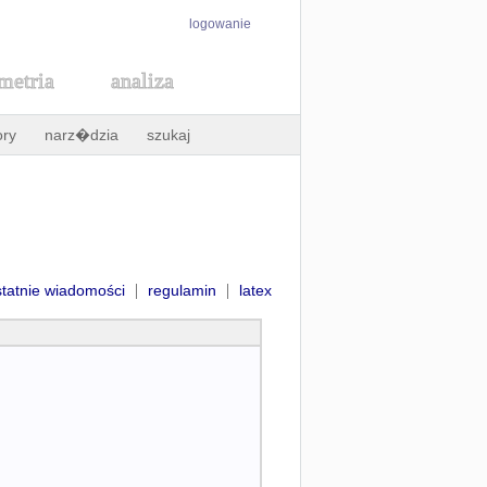
logowanie
metria
analiza
ory
narz�dzia
szukaj
|
|
statnie wiadomości
regulamin
latex