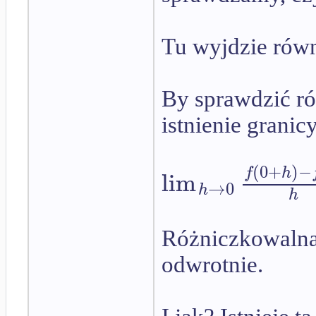
Tu wyjdzie rów
By sprawdzić r
istnienie granic
(
0
+
)
−
f
h
lim
→
0
h
h
Różniczkowalna 
odwrotnie.