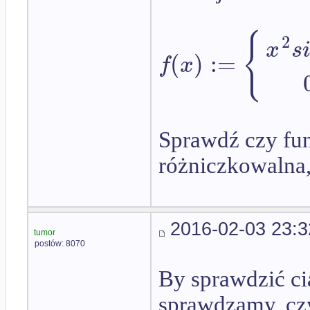
{
2
x
s
(
)
:
=
f
x
Sprawdź czy funk
różniczkowalna,
2016-02-03 23:3
tumor
postów: 8070
By sprawdzić ci
sprawdzamy, czy