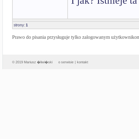
I jak? Istnieje t
strony:
1
Prawo do pisania przysługuje tylko zalogowanym użytkowniko
© 2019 Mariusz �liwi�ski
o serwisie
|
kontakt