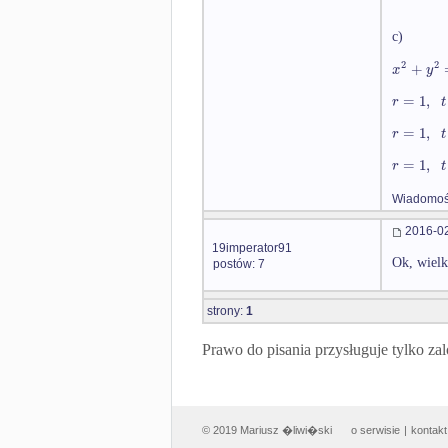
c)
2
2
+
x
y
=
1
,
r
t
=
1
,
r
t
=
1
,
r
t
Wiadomość
2016-02
19imperator91
Ok, wielk
postów: 7
strony:
1
Prawo do pisania przysługuje tylko
© 2019 Mariusz �liwi�ski
o serwisie
|
kontakt