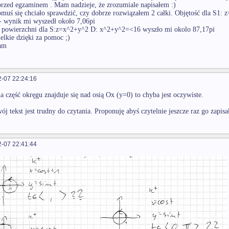
rzed egzaminem . Mam nadzieje, że zrozumiale napisałem :)
omuś się chciało sprawdzić, czy dobrze rozwiązałem 2 całki. Objętość dla S1:
 wynik mi wyszedł około 7,06pi
e powierzchni dla S:z=x^2+y^2 D: x^2+y^2=<16 wyszło mi okolo 87,17pi
elkie dzięki za pomoc ;)
am
-07 22:24:16
a część okręgu znajduje się nad osią Ox (y=0) to chyba jest oczywiste.
ój tekst jest trudny do czytania. Proponuję abyś czytelnie jeszcze raz go zapisa
-07 22:41:44