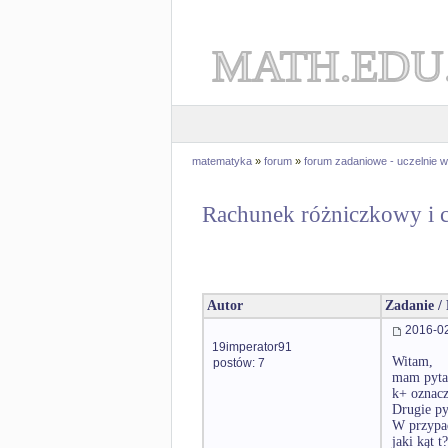
MATH.EDU
matematyka
»
forum
»
forum zadaniowe - uczelnie
Rachunek różniczkowy i c
Autor
Zadanie /
2016-02
19imperator91
Witam,
postów: 7
mam pyta
k+ oznacz
Drugie py
W przypad
jaki kąt 