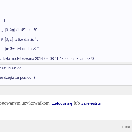
=
1.
+
−
∈
[
0
,
2
]
∪
.
π
K
K
dla
+
∈
[
0
,
]
π
K
tylko dla
.
−
∈
[
,
2
]
π
π
K
tylko dla
.
 była modyfikowana 2016-02-08 11:48:22 przez
janusz78
-08 19:06:23
ie dzięki za pomoc ;)
 zalogowanym użytkownikom.
lub
Zaloguj się
zarejestruj
drukuj