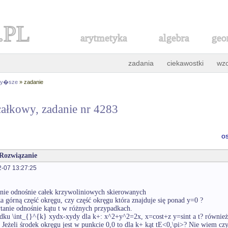
.PL
arytmetyka
algebra
geo
zadania
ciekawostki
wz
 wy�sze
» zadanie
ałkowy, zadanie nr 4283
o
 Rozwiązanie
-07 13:27:25
nie odnośnie całek krzywoliniowych skierowanych
a górną część okręgu, czy część okręgu która znajduje się ponad y=0 ?
tanie odnośnie kątu t w różnych przypadkach.
ku \int_{}^{k} xydx-xydy dla k+: x^2+y^2=2x, x=cost+z y=sint a t? również ja
t? Jeżeli środek okręgu jest w punkcie 0,0 to dla k+ kąt tE<0,\pi>? Nie wiem c