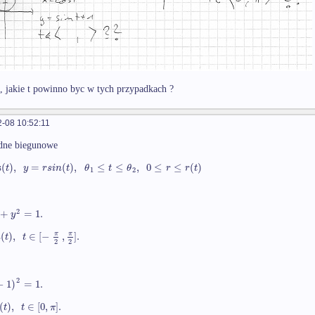
, jakie t powinno byc w tych przypadkach ?
-08 10:52:11
dne biegunowe
s
(
)
,
=
(
)
,
≤
≤
,
0
≤
≤
(
)
t
y
r
s
i
n
t
θ
t
θ
r
r
t
1
2
2
+
=
1.
y
s
(
)
,
∈
[
−
,
]
.
π
π
t
t
2
2
2
−
1
)
=
1.
(
)
,
∈
[
0
,
]
.
t
t
π