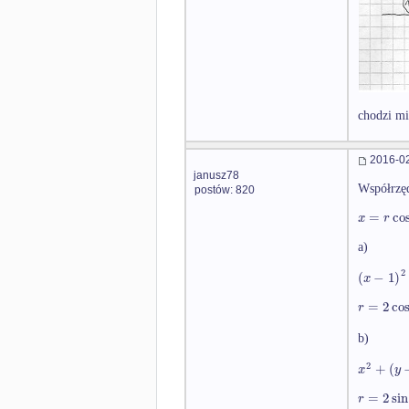
chodzi mi
2016-02
janusz78
Współrzę
postów: 820
=
co
x
r
a)
2
(
−
1
)
x
=
2
co
r
b)
2
+
(
x
y
=
2
sin
r