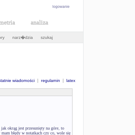
logowanie
metria
analiza
ory
narz�dzia
szukaj
|
|
statnie wiadomości
regulamin
latex
k okrąg jest przesunięty na góre, to
zy mam błędy w notatkach czy co, wole się