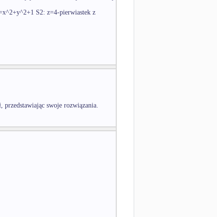
 z=x^2+y^2+1 S2: z=4-pierwiastek z
ł, przedstawiając swoje rozwiązania.