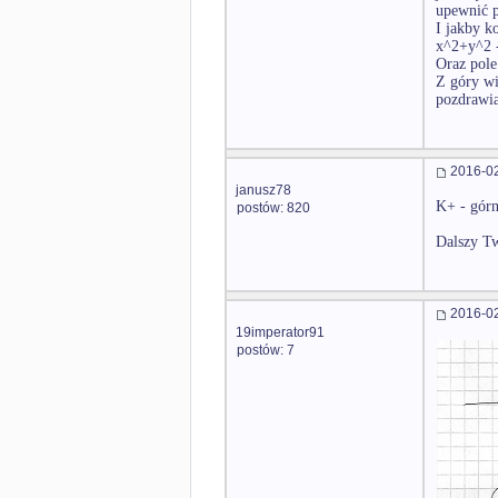
upewnić p
I jakby k
x^2+y^2 -
Oraz pol
Z góry wi
pozdrawi
2016-02
janusz78
K+ - górn
postów: 820
Dalszy Tw
2016-02
19imperator91
postów: 7