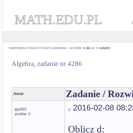
MATH.EDU.PL
matematyka
»
forum
»
forum zadaniowe - uczelnie wy�sze
» zadanie
Algebra, zadanie nr 4286
Zadanie / Rozw
Autor
2016-02-08 08:2
gg2801
postów: 3
Oblicz d: