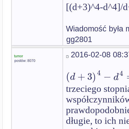
[(d+3)^4-d^4]/d
Wiadomość była m
gg2801
2016-02-08 08:3
tumor
postów: 8070
4
4
(
+
3
)
−
d
d
trzeciego stopn
współczynników
prawdopodobni
długie, to ich n