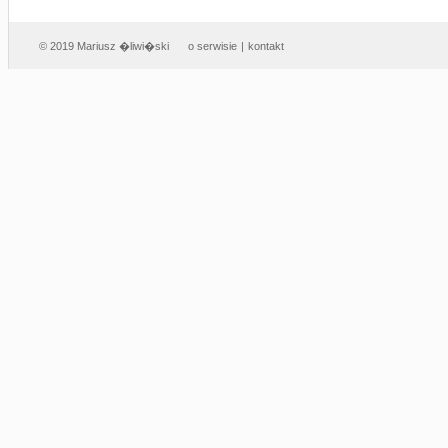
© 2019 Mariusz �liwi�ski
o serwisie
|
kontakt