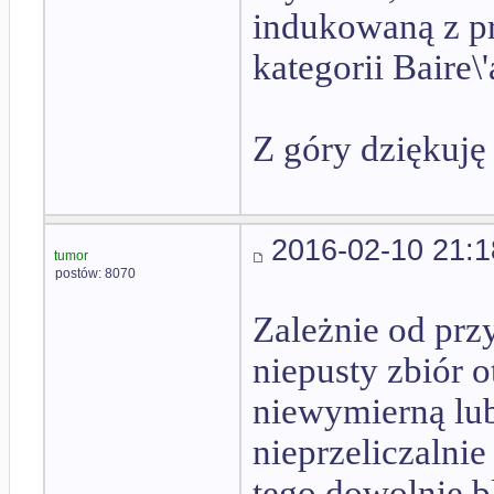
indukowaną z pr
kategorii Baire\
Z góry dziękuję 
2016-02-10 21:1
tumor
postów: 8070
Zależnie od przy
niepusty zbiór 
niewymierną lub 
nieprzeliczalni
tego dowolnie bl