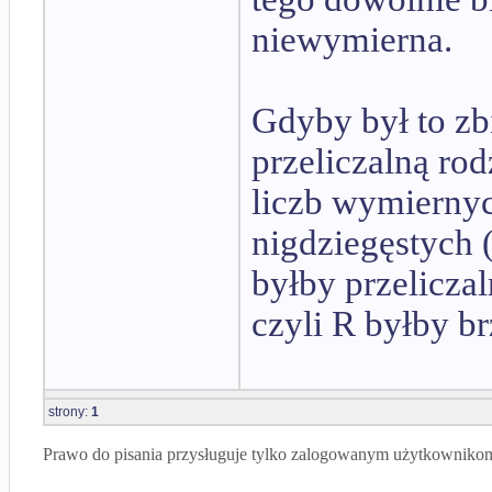
niewymierna.
Gdyby był to zbi
przeliczalną ro
liczb wymiernyc
nigdziegęstych
byłby przelicza
czyli R byłby b
strony:
1
Prawo do pisania przysługuje tylko zalogowanym użytkowniko