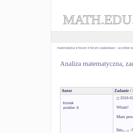
MATH.EDU
matematyka
»
forum
»
forum zadaniowe - uczelnie
Analiza matematyczna, za
Autor
Zadanie /
2016-02
trusiak
Witam!
postów: 8
Mam pewie
lim
→
1
x