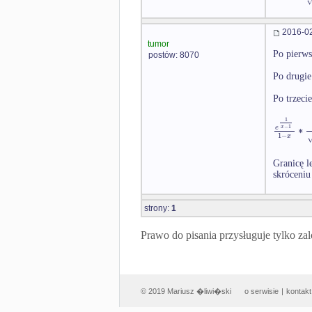
2016-02
tumor
Po pierws
postów: 8070
Po drugie
Po trzeci
1
∗
−
1
e
x
1
−
x
Granicę l
skróceniu
strony:
1
Prawo do pisania przysługuje tylko
© 2019 Mariusz �liwi�ski
o serwisie
|
kontakt