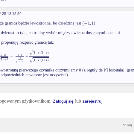
1
−
x
-25 13:15:50
(
−
1
,
1
)
ze granica będzie lewostronna, bo dziedziną jest
 dylemat to tyle, co trudny wybór między dwiema dostępnymi opcjami.
e proponuję rozpisać granicę tak:
√
1
(
1
−
)
(
1
−
)
x
x
1
−
=
∗
x
1
−
x
√
1
√
2
1
−
(
1
−
)
(
1
+
)
x
x
x
1
−
e
x
ewostronną pierwszego czynnika otrzymujemy 0 (z reguły de l\'Hospitala), gran
 odpowiednich nawiasów jest oczywista).
 zalogowanym użytkownikom.
lub
Zaloguj się
zarejestruj
drukuj