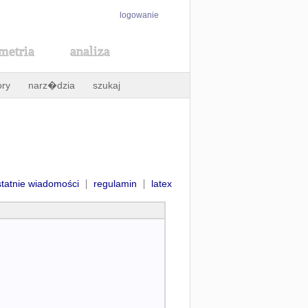
logowanie
metria
analiza
ory
narz�dzia
szukaj
|
|
statnie wiadomości
regulamin
latex