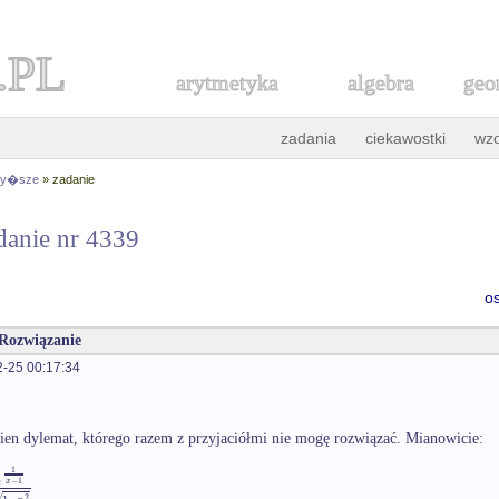
.PL
arytmetyka
algebra
geo
zadania
ciekawostki
wz
 wy�sze
» zadanie
danie nr 4339
o
 Rozwiązanie
-25 00:17:34
n dylemat, którego razem z przyjaciółmi nie mogę rozwiązać. Mianowicie:
1
−
1
e
x
√
2