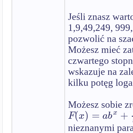
Jeśli znasz wart
1,9,49,249, 999
pozwolić na sza
Możesz mieć za
czwartego stopni
wskazuje na za
kilku potęg log
Możesz sobie zro
(
)
=
+
x
F
x
a
b
nieznanymi par