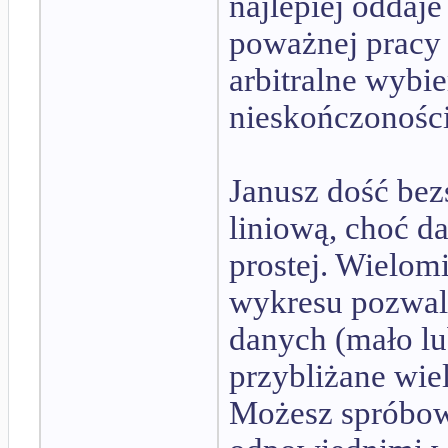
najlepiej oddaj
poważnej pracy 
arbitralne wybie
nieskończoności
Janusz dość bez
liniową, choć da
prostej. Wielomi
wykresu pozwala
danych (mało l
przybliżane wie
Możesz spróbowa