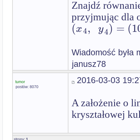
Znajdź równanie 
przyjmując dla 
(
,
)
=
(
1
x
y
4
4
Wiadomość była m
janusz78
2016-03-03 19:2
tumor
postów: 8070
A założenie o li
kryształowej kul
strony:
1