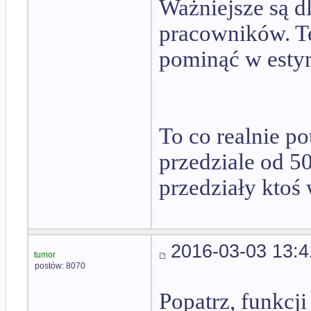
Ważniejsze są d
pracowników. T
pominąć w estym
To co realnie po
przedziale od 5
przedziały ktoś 
2016-03-03 13:4
tumor
postów: 8070
Popatrz, funkcji