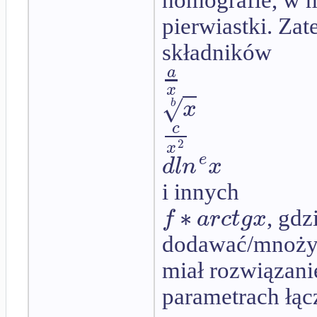
homografie, w 
pierwiastki. Za
składników
a
x
√
x
b
c
2
x
e
d
l
n
x
i innych
∗
f
a
r
c
t
g
x
, gdz
dodawać/mnożyć/
miał rozwiązani
parametrach łącz