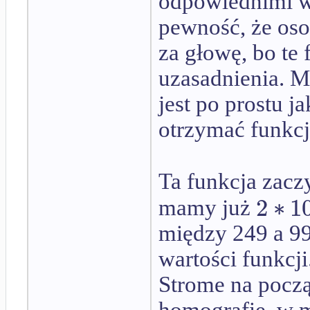
odpowiednimi w
pewność, że osob
za głowę, bo te 
uzasadnienia. Ma
jest po prostu j
otrzymać funkcj
Ta funkcja zacz
2
∗
1
mamy już
między 249 a 99
wartości funkcji
Strome na począ