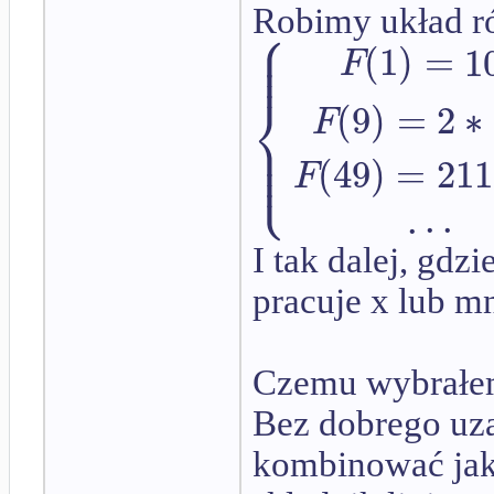
⎧
Robimy układ 
⎪
⎪
(
1
)
=
1
⎪
F
⎨
(
9
)
=
2
∗
F
⎪
⎪
⎩
⎪
(
49
)
=
211
F
.
.
.
I tak dalej, gdz
pracuje x lub m
Czemu wybrałem 
Bez dobrego uz
kombinować jaki